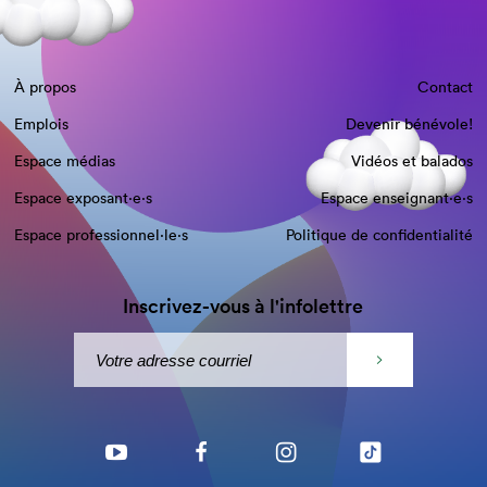
À propos
Contact
Emplois
Devenir bénévole!
Espace médias
Vidéos et balados
Espace exposant·e⋅s
Espace enseignant·e⋅s
Espace professionnel·le⋅s
Politique de confidentialité
Inscrivez-vous à l'infolettre