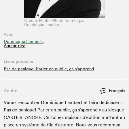
Crédits Photo - Photo fournie par
Dominique Lambert
Avec
Dominique Lambert,
Auteur·rice
Livres présentés
Pas de panique! Parler en public, ça s'apprend
Adulte
Français
Venez ren­con­tr­er Dominique Lam­bert et faire dédi­cac­er «
Pas de panique! Par­ler en pub­lic, ça s’ap­prend » au kiosque
CARTE
BLANCHE
. Cer­taines maisons d’édi­tion met­tent en
place un sys­tème de file d’at­tente. Nous vous recom­man­