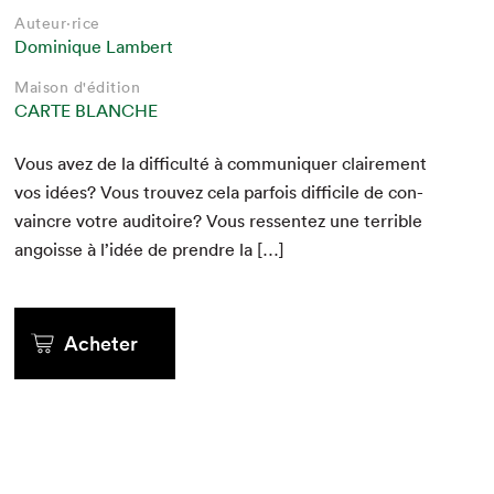
Auteur·rice
Dominique Lambert
Maison d'édition
CARTE BLANCHE
Vous avez de la dif­fi­culté à com­mu­ni­quer claire­ment
vos idées? Vous trou­vez cela par­fois dif­fi­cile de con­
va­in­cre votre audi­toire? Vous ressen­tez une ter­ri­ble
angoisse à l’idée de pren­dre la […]
Acheter