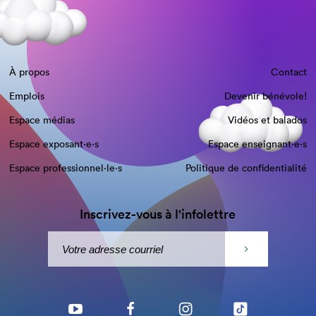
À propos
Contact
Emplois
Devenir bénévole!
Espace médias
Vidéos et balados
Espace exposant·e⋅s
Espace enseignant·e⋅s
Espace professionnel·le⋅s
Politique de confidentialité
Inscrivez-vous à l'infolettre