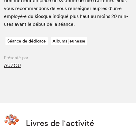
tion met­tent en place un sys­tème de file d’at­tente. Nous
vous recom­man­dons de vous ren­seign­er auprès d’un·e
employé·e du kiosque indiqué plus haut au moins
20
min­
utes avant le début de la séance.
Séance de dédicace
Albums jeunesse
Présenté par
AUZOU
Livres de l'activité