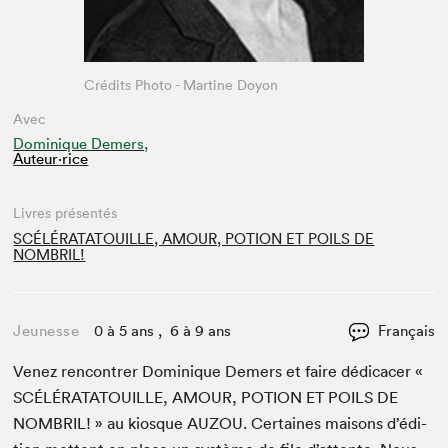
Crédits Photo - Martine Doyon
Avec
Dominique Demers,
Auteur·rice
Livres présentés
SCÉLÉRATATOUILLE, AMOUR, POTION ET POILS DE
NOMBRIL!
Jeunesse
0 à 5 ans , 6 à 9 ans
Français
Venez ren­con­tr­er Dominique Demers et faire dédi­cac­er «
SCÉLÉRATA­TOUILLE
,
AMOUR
,
POTION
ET
POILS
DE
NOM­BRIL
! » au kiosque
AUZOU
. Cer­taines maisons d’édi­