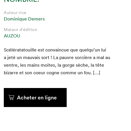
Auteur·rice
Dominique Demers
Maison d'édition
AUZOU
Scélérata­touille est con­va­in­cue que quelqu’un lui
a jeté un mau­vais sort ! La pau­vre sor­cière a mal au
ven­tre, les mains moites, la gorge sèche, la tête
bizarre et son coeur cogne comme un fou. […]
Acheter en ligne