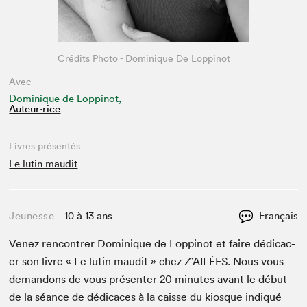
Crédits Photo - Dominique De Loppinot
Avec
Dominique de Loppinot,
Auteur·rice
Livres présentés
Le lutin maudit
Jeunesse
10 à 13 ans
Français
Venez ren­con­tr­er Dominique de Lop­pinot et faire dédi­cac­
er son livre « Le lutin mau­dit » chez Z’AILÉES. Nous vous
deman­dons de vous présen­ter
20
min­utes avant le début
de la séance de dédi­caces à la caisse du kiosque indiqué