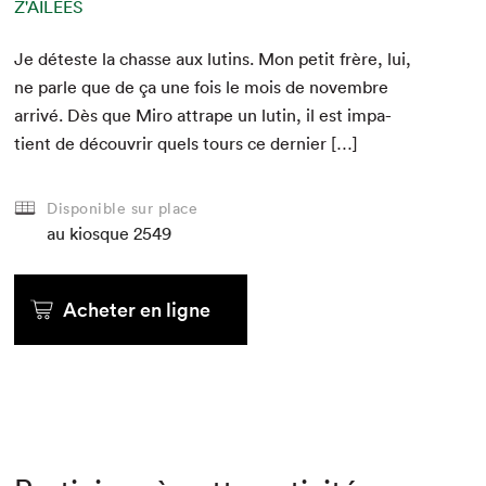
Z'AILÉES
Je déteste la chas­se aux lutins. Mon petit frère, lui,
ne par­le que de ça une fois le mois de novem­bre
arrivé. Dès que Miro attrape un lutin, il est impa­
tient de décou­vrir quels tours ce dernier […]
Disponible sur place
au kiosque
2549
Acheter en ligne