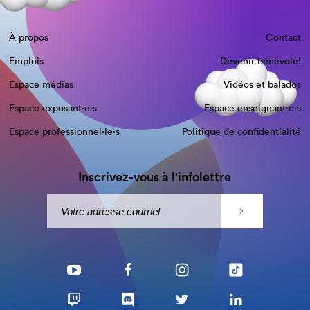
À propos
Contact
Emplois
Devenir bénévole!
Espace médias
Vidéos et balados
Espace exposant·e⋅s
Espace enseignant·e⋅s
Espace professionnel·le⋅s
Politique de confidentialité
Inscrivez-vous à l'infolettre