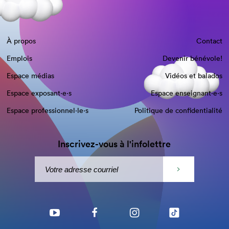
À propos
Contact
Emplois
Devenir bénévole!
Espace médias
Vidéos et balados
Espace exposant·e⋅s
Espace enseignant·e⋅s
Espace professionnel·le⋅s
Politique de confidentialité
Inscrivez-vous à l'infolettre