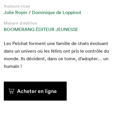
Auteurs·rices
Julie Royer
/
Dominique de Loppinot
Maison d'édition
BOOMERANG ÉDITEUR JEUNESSE
Les Pelchat for­ment une famille de chats évolu­ant
dans un univers où les félins ont pris le con­trôle du
monde. Ils déci­dent, dans ce tome, d’adopter… un
humain !
Acheter en ligne