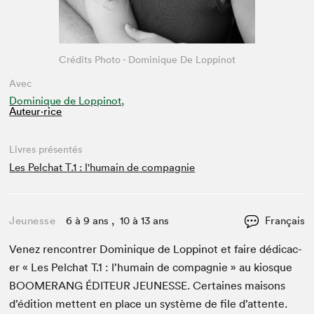
Crédits Photo - Dominique De Loppinot
Avec
Dominique de Loppinot,
Auteur·rice
Livres présentés
Les Pelchat T.1 : l'humain de compagnie
Jeunesse
6 à 9 ans , 10 à 13 ans
Français
Venez ren­con­tr­er Dominique de Lop­pinot et faire dédi­cac­
er « Les Pelchat T.
1
: l’hu­main de com­pag­nie » au kiosque
BOOMERANG
ÉDI­TEUR
JEUNESSE
. Cer­taines maisons
d’édi­tion met­tent en place un sys­tème de file d’at­tente.