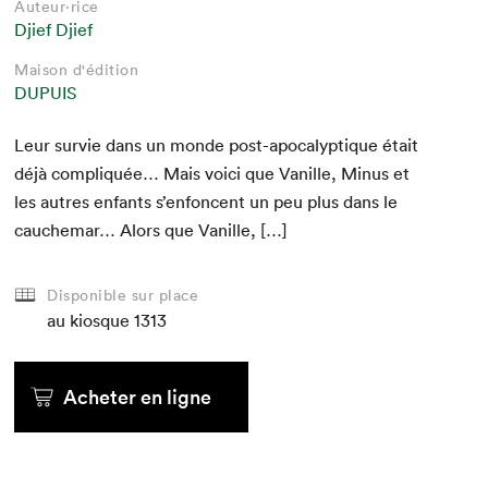
Auteur·rice
Djief Djief
Maison d'édition
DUPUIS
Leur survie dans un monde post-apoc­a­lyp­tique était
déjà com­pliquée… Mais voici que Vanille, Minus et
les autres enfants s’en­fon­cent un peu plus dans le
cauchemar… Alors que Vanille, […]
Disponible sur place
au kiosque
1313
Acheter en ligne