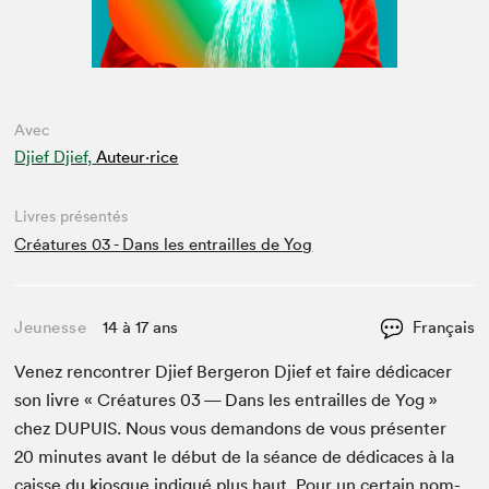
Avec
Djief Djief,
Auteur·rice
Livres présentés
Créatures 03 - Dans les entrailles de Yog
Jeunesse
14 à 17 ans
Français
Venez ren­con­tr­er Djief Berg­eron Djief et faire dédi­cac­er
son livre « Créa­tures
03
— Dans les entrailles de Yog »
chez
DUPUIS
. Nous vous deman­dons de vous présen­ter
20
min­utes avant le début de la séance de dédi­caces à la
caisse du kiosque indiqué plus haut. Pour un cer­tain nom­