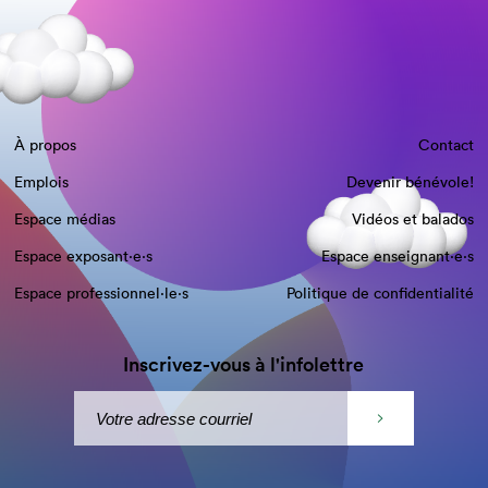
À propos
Contact
Emplois
Devenir bénévole!
Espace médias
Vidéos et balados
Espace exposant·e⋅s
Espace enseignant·e⋅s
Espace professionnel·le⋅s
Politique de confidentialité
Inscrivez-vous à l'infolettre