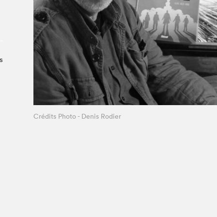
À propos du Salon
Liste des exposant·e·s
Liste des auteur·rice·s
s
Crédits Photo - Denis Rodier