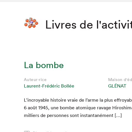
Livres de l'activi
La bombe
Auteur·rice
Maison d'éd
Laurent-Frédéric Bollée
GLÉNAT
L’incroyable his­toire vraie de l’arme la plus effroy­a
Que cher
6
août
1945
, une bombe atom­ique rav­age Hiroshi­m
mil­liers de per­son­nes sont instantanément […]