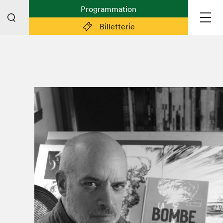
Programmation
Billetterie
Liens pratiques
Plan du Salon
Préparer sa visite
Partenaires
Espace médias
Espace exposant·e·s
Espace enseignant·e·s
Espace participant⋅e⋅s
Espace Salon dans la ville
Espace bénévoles
Devenir bénévole