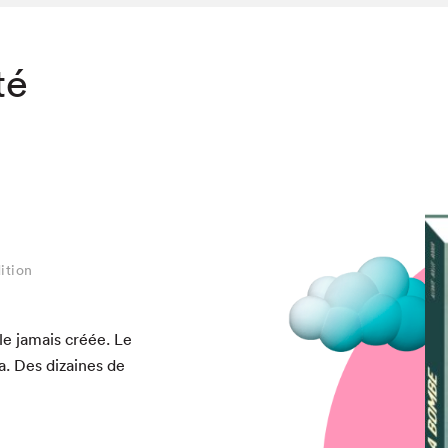
té
ition
ble jamais créée. Le
chez-vous?
a. Des dizaines de