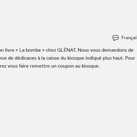
Espace ado | Lis-moi MTL
Espace des tout-petits
Espace Radio-Canada
La cabane à culture
Françai
La Maison des libraires
Le Salon dans ta classe
 son livre « La bombe » chez
GLÉ­NAT
. Nous vous deman­dons de
ce de dédi­caces à la caisse du kiosque indiqué plus haut. Pour
Liseur Public
vrez vous faire remet­tre un coupon au kiosque.
Matinées scolaires Hydro-Québec
Narra
Vitrine du Festival littéraire international Metropolis
bleu au SLM