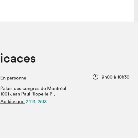
lais
Salon dans la ville et en ligne
icaces
tion
Programmation dans la ville
colaires Hydro-Québec
Programmation en ligne
Vidéos et balados
9h00 à 10h30
En personne
xposant·e·s
Palais des congrès de Montréal
teur·rice·s
1001 Jean Paul Riopelle Pl,
Au kiosque
2413, 2513