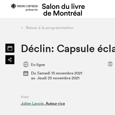
Retour à la programmation
Préparer sa visite
Salon au Pa
Déclin: Capsule écla
Horaires et tarifs
Programma
Plan du Salon
Matinées s
Se rendre au Salon
SLM PRO
En ligne
Accessibilité
Liste des e
Du
Samedi 13 novembre 2021
Restauration
Liste des au
au
Jeudi 25 novembre 2021
Code de conduite
Avec
Julien Lavoie,
Auteur·rice
Projets partenaires