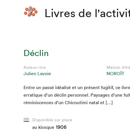
Livres de l'activi
Déclin
Auteur·rice
Maison d'éd
Julien Lavoie
NOROÎT
Entre un passé idéal­isé et un présent fugi­tif, ce livre 
erra­tique d’un déclin per­son­nel. Paysages d’une fui
Que cher
réminis­cences d’un Chicouti­mi natal et […]
Disponible sur place
1906
au kiosque