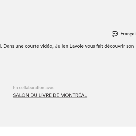
Espace ado | Lis-moi MTL
Espace des tout-petits
Espace Radio-Canada
La cabane à culture
Françai
La Maison des libraires
1
. Dans une courte vidéo, Julien Lavoie vous fait décou­vrir son
Le Salon dans ta classe
Liseur Public
Matinées scolaires Hydro-Québec
Narra
Vitrine du Festival littéraire international Metropolis
En collaboration avec
bleu au SLM
SALON DU LIVRE DE MONTRÉAL