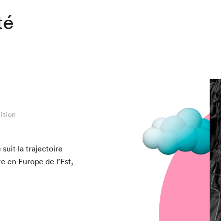
té
ition
suit la tra­jec­toire
te en Europe de l’Est,
chez-vous?