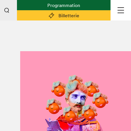
Programmation
Billetterie
Liens pratiques
Plan du Salon
Préparer sa visite
Partenaires
Espace médias
Espace exposant·e·s
Espace enseignant·e·s
Espace participant⋅e⋅s
Espace Salon dans la ville
Espace bénévoles
Devenir bénévole