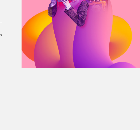
À propos du Salon
Liste des exposant·e·s
Liste des auteur·rice·s
s