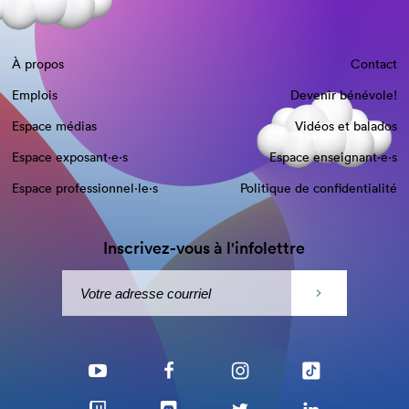
À propos
Contact
Emplois
Devenir bénévole!
Espace médias
Vidéos et balados
Espace exposant·e⋅s
Espace enseignant·e⋅s
Espace professionnel·le⋅s
Politique de confidentialité
Inscrivez-vous à l'infolettre