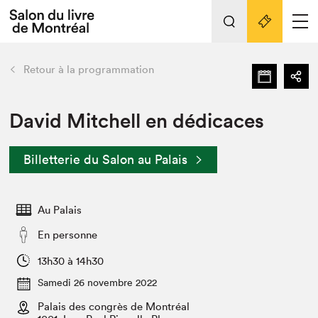
L'événement
Nos activités
retour
Retour à la programmation
Préparer sa visite au Salon
Liens pratiques
David Mitchell en dédicaces
Préparer sa visite
Billetterie du Salon au Palais
Actualités
Salon au Palais
Au Palais
SLM PRO
Salon dans la ville et en ligne
En personne
Projets partenaires
13h30 à 14h30
Espace exposant⋅e⋅s
Samedi 26 novembre 2022
Espace enseignant·e·s
Palais des congrès de Montréal