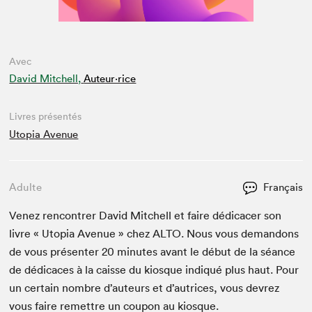
Avec
David Mitchell,
Auteur·rice
Livres présentés
Utopia Avenue
Adulte
Français
Venez ren­con­tr­er David Mitchell et faire dédi­cac­er son
livre « Utopia Avenue » chez
ALTO
. Nous vous deman­dons
de vous présen­ter
20
min­utes avant le début de la séance
de dédi­caces à la caisse du kiosque indiqué plus haut. Pour
un cer­tain nom­bre d’auteurs et d’autrices, vous devrez
vous faire remet­tre un coupon au kiosque.