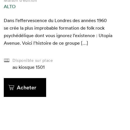
Maison d'édition
ALTO
Dans l’effervescence du Lon­dres des années
1960
se crée la plus improb­a­ble for­ma­tion de folk rock
psy­chédélique dont vous ignorez l’existence : Utopia
Avenue. Voici l’histoire de ce groupe […]
Disponible sur place
au kiosque
1501
Acheter