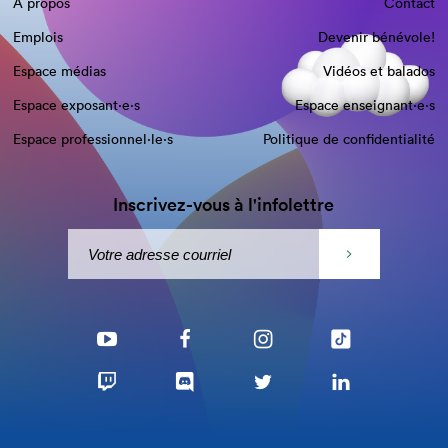
À propos
Contact
Emplois
Devenir bénévole!
Espace médias
Vidéos et balados
Espace exposant·e⋅s
Espace enseignant·e⋅s
Espace professionnel·le⋅s
Politique de confidentialité
Inscrivez-vous à l'infolettre