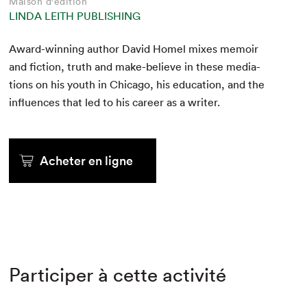
Maison d'édition
LINDA LEITH PUBLISHING
Award-win­ning author David Homel mix­es mem­oir
and fic­tion, truth and make-believe in these medi­a­
tions on his youth in Chica­go, his edu­ca­tion, and the
influ­ences that led to his career as a writer.
Acheter en ligne
Participer à cette activité