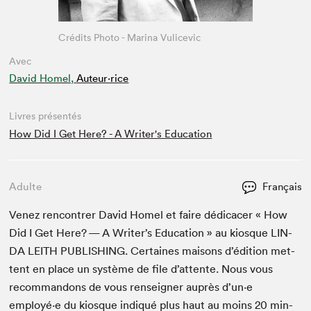
Crédits Photo - Marina Vulicevic
Avec
David Homel,
Auteur·rice
Livres présentés
How Did I Get Here? - A Writer's Education
Adulte
Français
Venez ren­con­tr­er David Homel et faire dédi­cac­er « How
Did I Get Here? — A Writer’s Edu­ca­tion » au kiosque
LIN­
DA
LEI­TH
PUB­LISH­ING
. Cer­taines maisons d’édi­tion met­
tent en place un sys­tème de file d’at­tente. Nous vous
recom­man­dons de vous ren­seign­er auprès d’un·e
employé·e du kiosque indiqué plus haut au moins
20
min­