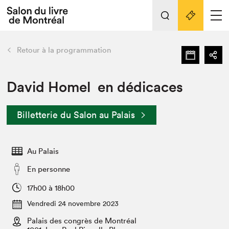
L'événement
Nos activités
retour
Retour à la programmation
Préparer sa visite au Salon
Liens pratiques
David Homel en dédicaces
Préparer sa visite
Billetterie du Salon au Palais
Actualités
Salon au Palais
Au Palais
SLM PRO
Salon dans la ville et en ligne
En personne
Projets partenaires
17h00 à 18h00
Espace exposant⋅e⋅s
Vendredi 24 novembre 2023
Espace enseignant·e·s
Palais des congrès de Montréal