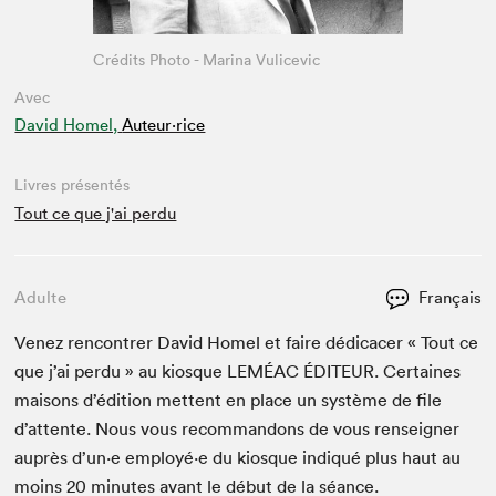
Crédits Photo - Marina Vulicevic
Avec
David Homel,
Auteur·rice
Livres présentés
Tout ce que j'ai perdu
Adulte
Français
Venez ren­con­tr­er David Homel et faire dédi­cac­er « Tout ce
que j’ai per­du » au kiosque
LEMÉAC
ÉDI­TEUR
. Cer­taines
maisons d’édi­tion met­tent en place un sys­tème de file
d’at­tente. Nous vous recom­man­dons de vous ren­seign­er
auprès d’un·e employé·e du kiosque indiqué plus haut au
moins
20
min­utes avant le début de la séance.