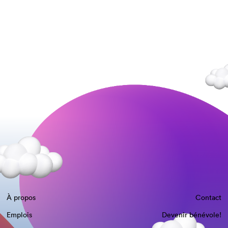
À propos
Contact
Emplois
Devenir bénévole!