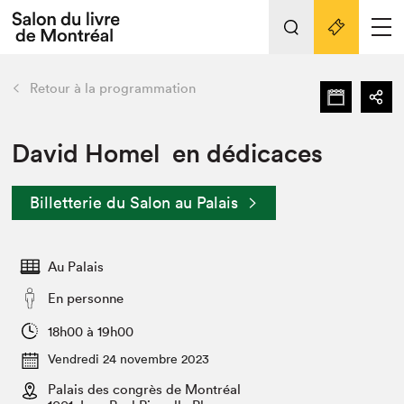
L'événement
Nos activités
retour
Retour à la programmation
Préparer sa visite au Salon
Liens pratiques
David Homel en dédicaces
Préparer sa visite
Billetterie du Salon au Palais
Actualités
Salon au Palais
Au Palais
SLM PRO
Salon dans la ville et en ligne
En personne
Projets partenaires
18h00 à 19h00
Espace exposant⋅e⋅s
Vendredi 24 novembre 2023
Espace enseignant·e·s
Palais des congrès de Montréal