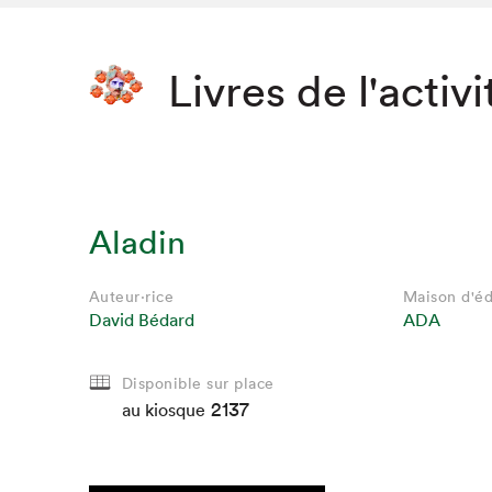
Livres de l'activi
Aladin
Auteur·rice
Maison d'éd
David Bédard
ADA
Disponible sur place
2137
au kiosque