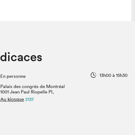
lais
Salon dans la ville et en ligne
dicaces
tion
Programmation dans la ville
colaires Hydro-Québec
Programmation en ligne
Vidéos et balados
13h00 à 15h30
En personne
xposant·e·s
Palais des congrès de Montréal
teur·rice·s
1001 Jean Paul Riopelle Pl,
Au kiosque
2137