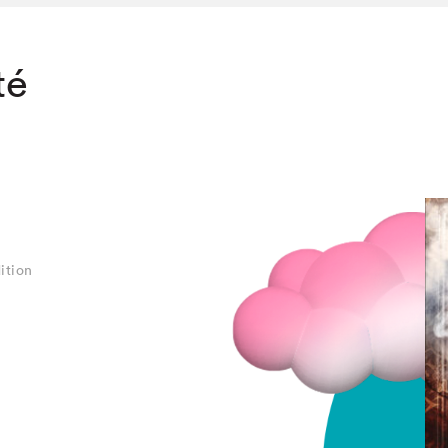
té
ition