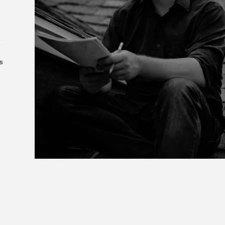
À propos du Salon
Liste des exposant·e·s
Liste des auteur·rice·s
s