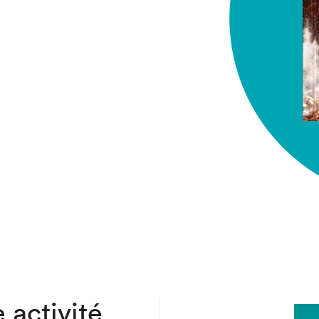
chez-vous?
 activité