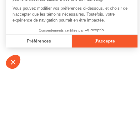
À propos
Contact
Emplois
Devenir bénévo
Espace médias
Vidéos et balad