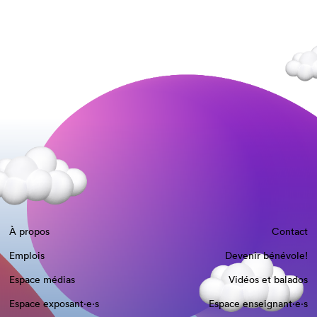
À propos
Contact
Emplois
Devenir bénévole!
Espace médias
Vidéos et balados
Espace exposant·e⋅s
Espace enseignant·e⋅s