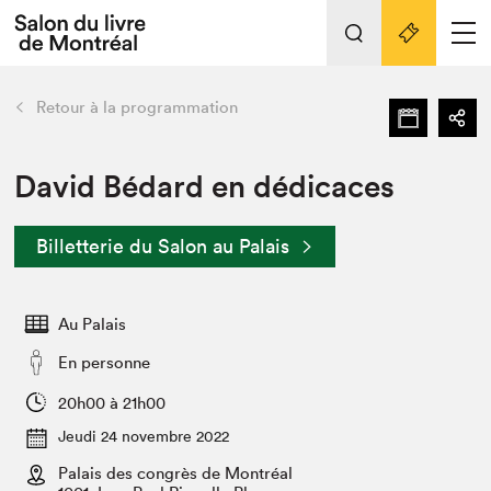
L'événement
Nos activités
retour
Retour à la programmation
Préparer sa visite au Salon
Liens pratiques
David Bédard en dédicaces
Préparer sa visite
Billetterie du Salon au Palais
Actualités
Salon au Palais
Au Palais
SLM PRO
Salon dans la ville et en ligne
En personne
Projets partenaires
20h00 à 21h00
Espace exposant⋅e⋅s
Jeudi 24 novembre 2022
Espace enseignant·e·s
Palais des congrès de Montréal