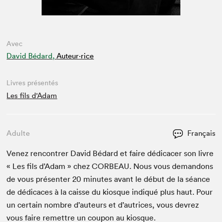
Avec
David Bédard,
Auteur·rice
Livres présentés
Les fils d'Adam
Adulte
Français
Venez ren­con­tr­er David Bédard et faire dédi­cac­er son livre
« Les fils d’Adam » chez
COR­BEAU
. Nous vous deman­dons
de vous présen­ter
20
min­utes avant le début de la séance
de dédi­caces à la caisse du kiosque indiqué plus haut. Pour
un cer­tain nom­bre d’auteurs et d’autrices, vous devrez
vous faire remet­tre un coupon au kiosque.