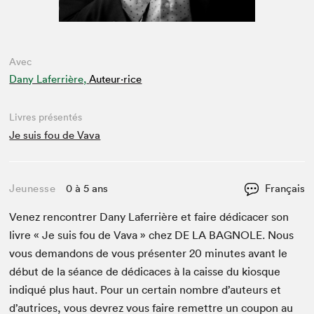
Avec
Dany Laferrière,
Auteur·rice
Livres présentés
Je suis fou de Vava
Jeunesse
0 à 5 ans
Français
Venez ren­con­tr­er Dany Lafer­rière et faire dédi­cac­er son
livre « Je suis fou de Vava » chez
DE
LA
BAG­NOLE
. Nous
vous deman­dons de vous présen­ter
20
min­utes avant le
début de la séance de dédi­caces à la caisse du kiosque
indiqué plus haut. Pour un cer­tain nom­bre d’auteurs et
d’autrices, vous devrez vous faire remet­tre un coupon au