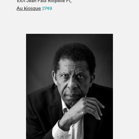
1001 Jean Paul Riopelle Pl,
Espace médias
Au kiosque
2749