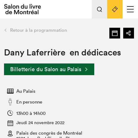
L'événement
Nos activités
retour
Retour à la programmation
Préparer sa visite au Salon
Liens pratiques
Dany Laferrière en dédicaces
Préparer sa visite
Billetterie du Salon au Palais
Actualités
Salon au Palais
Au Palais
SLM PRO
Salon dans la ville et en ligne
En personne
Projets partenaires
13h00 à 14h00
Espace exposant⋅e⋅s
Jeudi 24 novembre 2022
Espace enseignant·e·s
Palais des congrès de Montréal