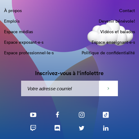
À propos
Contact
Emplois
Devenir bénévole!
Espace médias
Vidéos et balados
Espace exposant·e⋅s
Espace enseignant·e⋅s
Espace professionnel·le⋅s
Politique de confidentialité
Inscrivez-vous à l'infolettre