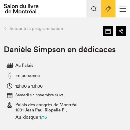
L'événement
Nos activités
retour
Retour à la programmation
Préparer sa visite au Salon
Liens pratiques
Danièle Simpson en dédicaces
Préparer sa visite
Au Palais
Actualités
En personne
Salon au Palais
SLM PRO
12h00 à 13h00
Salon dans la ville et en ligne
Samedi 27 novembre 2021
Palais des congrès de Montréal
Projets partenaires
Espace exposant⋅e⋅s
1001 Jean Paul Riopelle Pl,
Au kiosque
1716
Espace enseignant·e·s