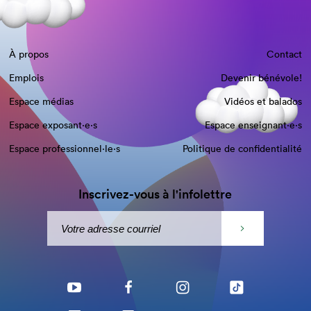
À propos
Contact
Emplois
Devenir bénévole!
Espace médias
Vidéos et balados
Espace exposant·e⋅s
Espace enseignant·e⋅s
Espace professionnel·le⋅s
Politique de confidentialité
Inscrivez-vous à l'infolettre