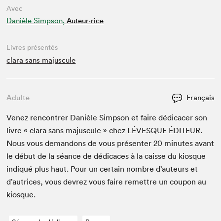
Avec
Danièle Simpson,
Auteur·rice
Livres présentés
clara sans majuscule
Adulte
Français
Venez ren­con­tr­er Danièle Simp­son et faire dédi­cac­er son
livre « clara sans majus­cule » chez
LÉVESQUE
ÉDI­TEUR
.
Nous vous deman­dons de vous présen­ter
20
min­utes avant
le début de la séance de dédi­caces à la caisse du kiosque
indiqué plus haut. Pour un cer­tain nom­bre d’auteurs et
d’autrices, vous devrez vous faire remet­tre un coupon au
kiosque.