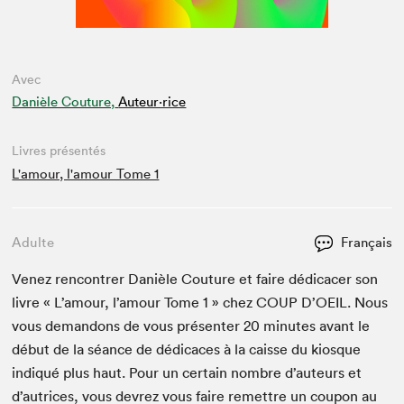
Avec
Danièle Couture,
Auteur·rice
Livres présentés
L'amour, l'amour Tome 1
Adulte
Français
Venez ren­con­tr­er Danièle Cou­ture et faire dédi­cac­er son
livre « L’amour, l’amour Tome
1
» chez
COUP
D’
OEIL
. Nous
vous deman­dons de vous présen­ter
20
min­utes avant le
début de la séance de dédi­caces à la caisse du kiosque
indiqué plus haut. Pour un cer­tain nom­bre d’auteurs et
d’autrices, vous devrez vous faire remet­tre un coupon au