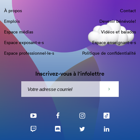
À propos
Contact
Emplois
Devenir bénévole!
Espace médias
Vidéos et balados
Espace exposant·e⋅s
Espace enseignant·e⋅s
Espace professionnel·le⋅s
Politique de confidentialité
Inscrivez-vous à l'infolettre