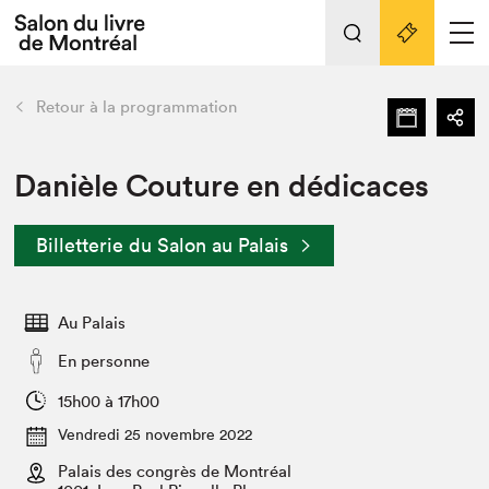
L'événement
Nos activités
retour
Retour à la programmation
Préparer sa visite au Salon
Liens pratiques
Danièle Couture en dédicaces
Préparer sa visite
Billetterie du Salon au Palais
Actualités
Salon au Palais
Au Palais
SLM PRO
Salon dans la ville et en ligne
En personne
Projets partenaires
15h00 à 17h00
Espace exposant⋅e⋅s
Vendredi 25 novembre 2022
Espace enseignant·e·s
Palais des congrès de Montréal