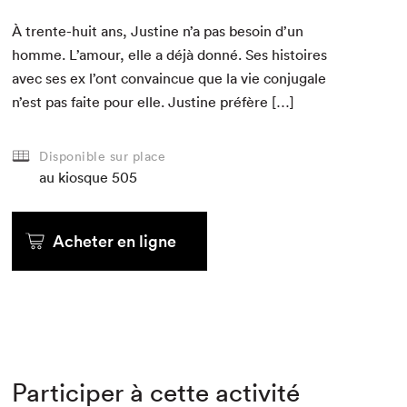
À trente-huit ans, Jus­tine n’a pas besoin d’un
homme. L’amour, elle a déjà don­né. Ses his­toires
avec ses ex l’ont con­va­in­cue que la vie con­ju­gale
n’est pas faite pour elle. Jus­tine préfère […]
Disponible sur place
au kiosque
505
Acheter en ligne
Participer à cette activité