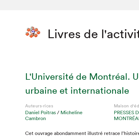
Livres de l'activi
L'Université de Montréal. U
urbaine et internationale
Auteurs·rices
Maison d'éd
Daniel Poitras
/
Micheline
PRESSES D
Cambron
MONTRÉAL
Cet ouvrage abon­dam­ment illus­tré retrace l’histoi