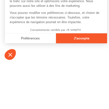
À propos
Contact
Emplois
Devenir bénévo
Espace médias
Vidéos et balad