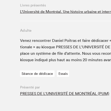
Café La Presse
Livres présentés
Espace Côte-des-Neiges
L'Université de Montréal. Une histoire urbaine et inter
Espace jeunesse présenté par Desjardins
Espace Zines
Adulte
La lecture en cadeau
Le grand jeu de lecture à voix haute du Salon du livre
Venez ren­con­tr­er Daniel Poitras et faire dédi­cac­er «
de Montréal
tionale » au kiosque
PRESS­ES
DE
L’U­NI­VER­SITÉ
DE
Lettres québécoises au Salon
place un sys­tème de file d’at­tente. Nous vous rec
Louisiane enracinée et branchée
kiosque indiqué plus haut au moins
20
min­utes avan
Mur des illustrateur·rice·s
SLM PRO
Séance de dédicace
Essais
Zone Manga
Présenté par
PRESSES DE L'UNIVERSITÉ DE MONTRÉAL (PUM)