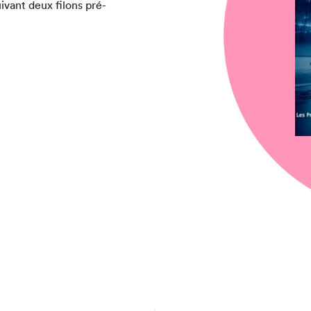
iv­ant deux filons pré­
chez-vous?