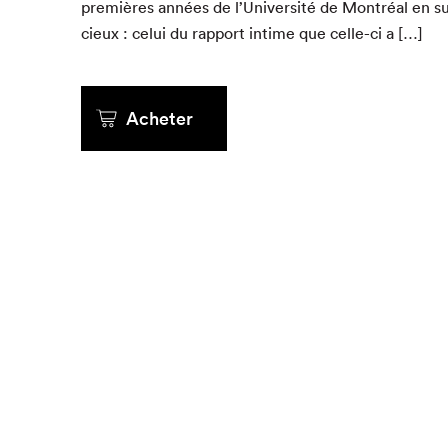
pre­mières années de l’Université de Mon­tréal en su
cieux : celui du rap­port intime que celle-ci a […]
Que cher
Acheter