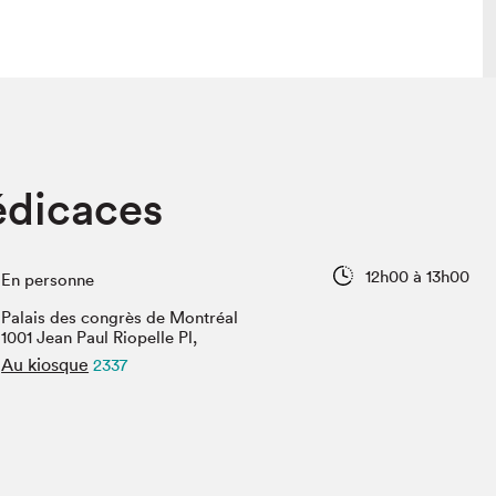
lais
Salon dans la ville et en ligne
édicaces
tion
Programmation dans la ville
colaires Hydro-Québec
Programmation en ligne
Vidéos et balados
12h00 à 13h00
En personne
xposant·e·s
Palais des congrès de Montréal
teur·rice·s
1001 Jean Paul Riopelle Pl,
Au kiosque
2337