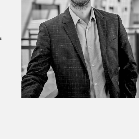
À propos du Salon
Liste des exposant·e·s
Liste des auteur·rice·s
s