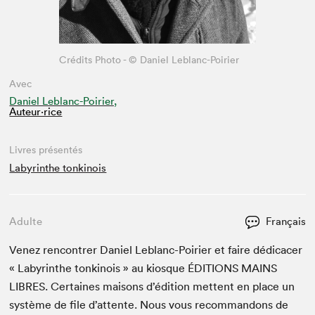
Crédits Photo - © Daniel Leblanc-Poirier
Avec
Daniel Leblanc-Poirier,
Auteur·rice
Livres présentés
Labyrinthe tonkinois
Adulte
Français
Venez ren­con­tr­er Daniel Leblanc-Poiri­er et faire dédi­cac­er
« Labyrinthe tonk­i­nois » au kiosque
ÉDI­TIONS
MAINS
LIBRES
. Cer­taines maisons d’édi­tion met­tent en place un
sys­tème de file d’at­tente. Nous vous recom­man­dons de