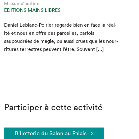
Maison d'édition
ÉDITIONS MAINS LIBRES
Daniel Leblanc-Poiri­er regarde bien en face la réal­
ité et nous en offre des par­celles, par­fois
saupoudrées de magie, ou aus­si crues que les nour­
ri­t­ures ter­restres peu­vent l’être. Souvent […]
Participer à cette activité
Billetterie du Salon au Palais