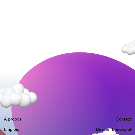
À propos
Contact
Emplois
Devenir bénévole!