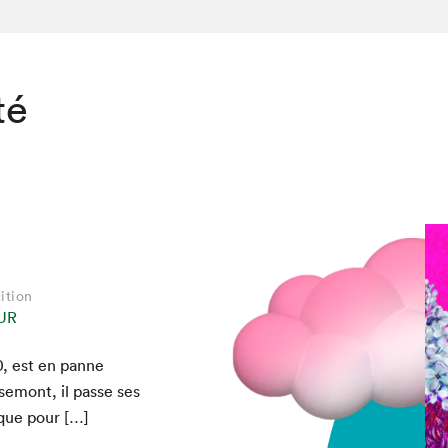
té
ition
UR
0
, est en panne
chez-vous?
e­mont, il passe ses
t que pour […]