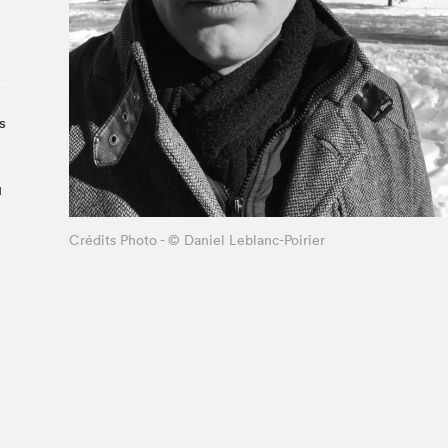
À propos du Salon
Liste des exposant·e·s
Liste des auteur·rice·s
s
u
Crédits Photo - © Daniel Leblanc-Poirier