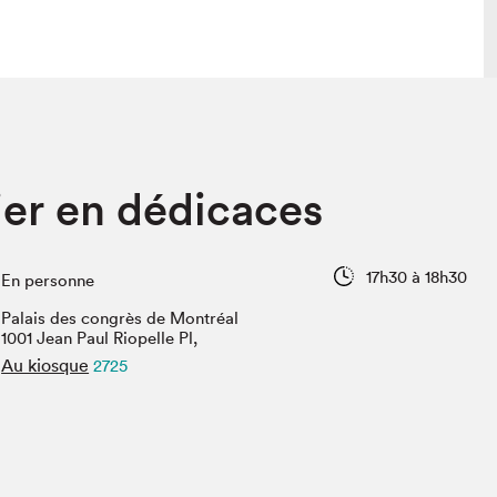
lais
Salon dans la ville et en ligne
ier en dédicaces
tion
Programmation dans la ville
colaires Hydro-Québec
Programmation en ligne
Vidéos et balados
17h30 à 18h30
En personne
xposant·e·s
Palais des congrès de Montréal
teur·rice·s
1001 Jean Paul Riopelle Pl,
Au kiosque
2725