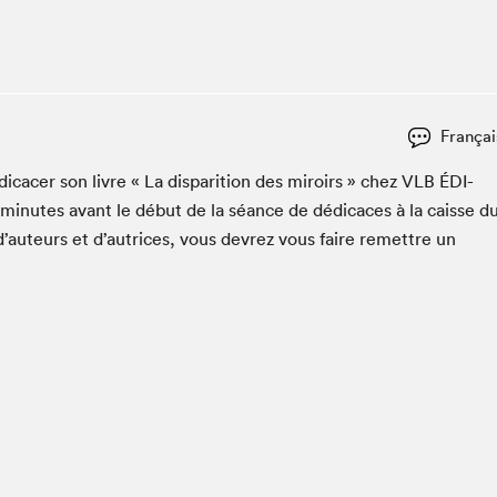
Espace ado | Lis-moi MTL
Espace des tout-petits
Espace Radio-Canada
La cabane à culture
Françai
La Maison des libraires
Le Salon dans ta classe
i­cac­er son livre « La dis­pari­tion des miroirs » chez
VLB
ÉDI­
min­utes avant le début de la séance de dédi­caces à la caisse d
Liseur Public
d’auteurs et d’autrices, vous devrez vous faire remet­tre un
Matinées scolaires Hydro-Québec
Narra
Vitrine du Festival littéraire international Metropolis
bleu au SLM