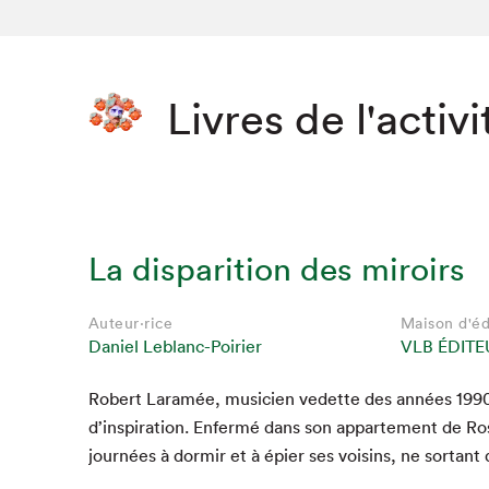
Livres de l'activi
La disparition des miroirs
Auteur·rice
Maison d'éd
Daniel Leblanc-Poirier
VLB ÉDITE
Robert Laramée, musi­cien vedette des années
199
Que cher
d’inspiration. Enfer­mé dans son apparte­ment de Ros
journées à dormir et à épi­er ses voisins, ne sor­tan