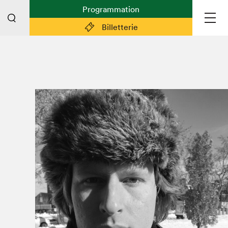
Programmation
Billetterie
Liens pratiques
Plan du Salon
Préparer sa visite
Partenaires
Espace médias
Espace exposant·e·s
Espace enseignant·e·s
Espace participant⋅e⋅s
Espace Salon dans la ville
Espace bénévoles
Devenir bénévole