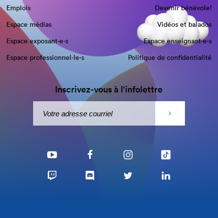
Emplois
Devenir bénévole!
Espace médias
Vidéos et balados
Espace exposant·e⋅s
Espace enseignant·e⋅s
Espace professionnel·le⋅s
Politique de confidentialité
Inscrivez-vous à l'infolettre