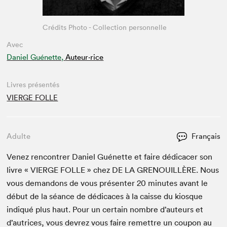
Crédits Photo - Collection personnelle
Avec
Daniel Guénette,
Auteur·rice
Livres présentés
VIERGE FOLLE
Adulte
Français
Venez ren­con­tr­er Daniel Guénette et faire dédi­cac­er son
livre «
VIERGE
FOLLE
» chez
DE
LA
GRENOUIL­LÈRE
. Nous
vous deman­dons de vous présen­ter
20
min­utes avant le
début de la séance de dédi­caces à la caisse du kiosque
indiqué plus haut. Pour un cer­tain nom­bre d’auteurs et
d’autrices, vous devrez vous faire remet­tre un coupon au