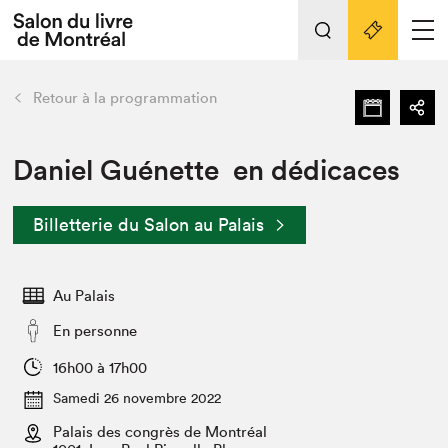
L'événement
Nos activités
retour
Retour à la programmation
Préparer sa visite au Salon
Liens pratiques
Daniel Guénette en dédicaces
Préparer sa visite
Billetterie du Salon au Palais
Actualités
Salon au Palais
Au Palais
SLM PRO
Salon dans la ville et en ligne
En personne
Projets partenaires
16h00 à 17h00
Espace exposant⋅e⋅s
Samedi 26 novembre 2022
Espace enseignant·e·s
Palais des congrès de Montréal