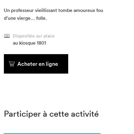
Un pro­fesseur vieil­lis­sant tombe amoureux fou
d’une vierge… folle.
Disponible sur place
au kiosque
1801
Acheter en ligne
Participer à cette activité