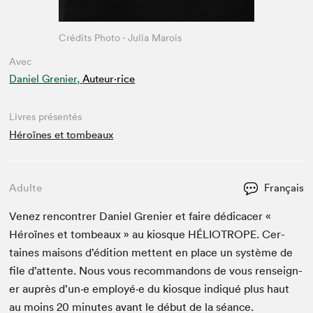
Crédits Photo - Julia Marois
Avec
Daniel Grenier,
Auteur·rice
Livres présentés
Héroïnes et tombeaux
Adulte
Français
Venez ren­con­tr­er Daniel Gre­nier et faire dédi­cac­er «
Héroïnes et tombeaux » au kiosque
HÉLIOTROPE
. Cer­
taines maisons d’édi­tion met­tent en place un sys­tème de
file d’at­tente. Nous vous recom­man­dons de vous ren­seign­
er auprès d’un·e employé·e du kiosque indiqué plus haut
au moins
20
min­utes avant le début de la séance.