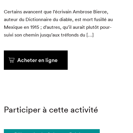
Cer­tains avan­cent que l’écrivain Ambrose Bierce,
auteur du Dic­tio­n­naire du dia­ble, est mort fusil­lé au
Mex­ique en
1915
; d’autres, qu’il aurait plutôt pour­
suivi son chemin jusqu’aux tré­fonds du […]
Acheter en ligne
Participer à cette activité