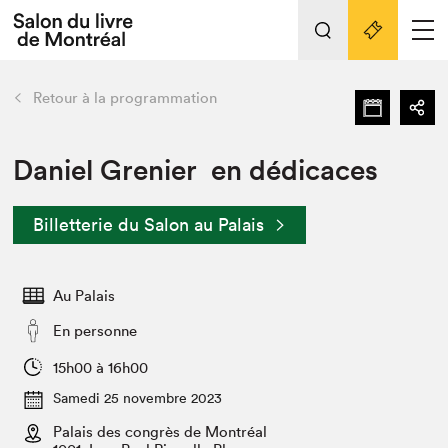
L'événement
Nos activités
retour
Retour à la programmation
Préparer sa visite au Salon
Liens pratiques
Daniel Grenier en dédicaces
Préparer sa visite
Billetterie du Salon au Palais
Actualités
Salon au Palais
Au Palais
SLM PRO
Salon dans la ville et en ligne
En personne
Projets partenaires
15h00 à 16h00
Espace exposant⋅e⋅s
Samedi 25 novembre 2023
Espace enseignant·e·s
Palais des congrès de Montréal