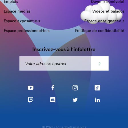
Emplois
Devenir bénévole!
Espace médias
Vidéos et balados
Espace exposant·e⋅s
Espace enseignant·e⋅s
Espace professionnel·le⋅s
Politique de confidentialité
Inscrivez-vous à l'infolettre
© 2026 - Tous droits réservés