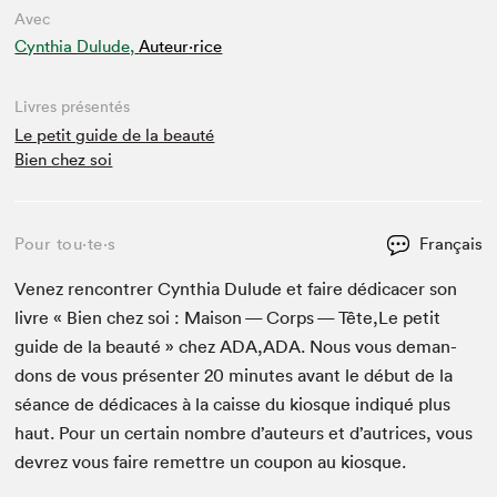
Avec
Cynthia Dulude,
Auteur·rice
Livres présentés
Le petit guide de la beauté
Bien chez soi
Pour tou⋅te⋅s
Français
Venez ren­con­tr­er Cyn­thia Dulude et faire dédi­cac­er son
livre « Bien chez soi : Mai­son — Corps — Tête,Le petit
guide de la beauté » chez
ADA
,
ADA
. Nous vous deman­
dons de vous présen­ter
20
min­utes avant le début de la
séance de dédi­caces à la caisse du kiosque indiqué plus
haut. Pour un cer­tain nom­bre d’auteurs et d’autrices, vous
devrez vous faire remet­tre un coupon au kiosque.