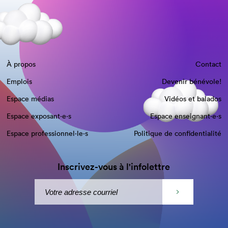
À propos
Contact
Emplois
Devenir bénévole!
Espace médias
Vidéos et balados
Espace exposant·e⋅s
Espace enseignant·e⋅s
Espace professionnel·le⋅s
Politique de confidentialité
Inscrivez-vous à l'infolettre