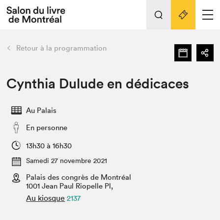
L'événement
Nos activités
retour
Retour à la programmation
Préparer sa visite au Salon
Liens pratiques
Cynthia Dulude en dédicaces
Préparer sa visite
Au Palais
Actualités
En personne
Salon au Palais
SLM PRO
13h30 à 16h30
Salon dans la ville et en ligne
Samedi 27 novembre 2021
Palais des congrès de Montréal
Projets partenaires
Espace exposant⋅e⋅s
1001 Jean Paul Riopelle Pl,
Au kiosque
2137
Espace enseignant·e·s