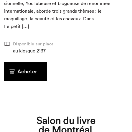
sion­nelle, YouTubeuse et blogueuse de renom­mée
inter­na­tionale, abor­de trois grands thèmes : le
maquil­lage, la beauté et les cheveux. Dans
Le petit […]
au kiosque
au kiosque
au kiosque
Disponible sur place
au kiosque
au kiosque
au kiosque
2137
Acheter
Acheter
Acheter
Acheter
Acheter
Acheter
Que cherchez-vous?