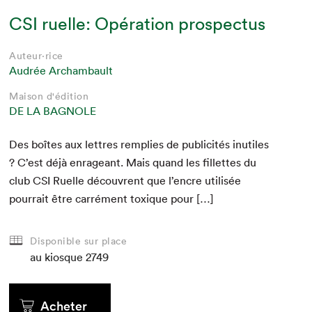
CSI ruelle: Opération prospectus
Auteur·rice
Audrée Archambault
Maison d'édition
DE LA BAGNOLE
Des boîtes aux let­tres rem­plies de pub­lic­ités inutiles
? C’est déjà enrageant. Mais quand les fil­lettes du
club
CSI
Ruelle décou­vrent que l’encre util­isée
pour­rait être car­ré­ment tox­ique pour […]
Disponible sur place
au kiosque
2749
Acheter