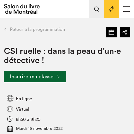
L'événement
Nos activités
retour
Retour à la programmation
Préparer sa visite au Salon
Liens pratiques
CSI ruelle : dans la peau d’un·e
détective !
Préparer sa visite
Actualités
Inscrire ma classe
Salon au Palais
SLM PRO
Salon dans la ville et en ligne
En ligne
Projets partenaires
Virtuel
Espace exposant⋅e⋅s
8h50 à 9h25
Espace enseignant·e·s
Mardi 15 novembre 2022