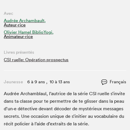
Avec
Audrée Archambault,
Auteur·rice
Olivier Hamel BiblioYogi,
Animateur⋅rice
Livres présentés
CSI ruelle: Opération prospectus
Jeunesse
6 à 9 ans , 10 à 13 ans
Français
Audrée Archam­blaul, l’autrice de la série
CSI
ruelle s’invite
dans ta classe pour te per­me­t­tre de te gliss­er dans la peau
d’un·e détec­tive devant décoder de mys­térieux mes­sages
secrets. Une occa­sion unique de s’initier au vocab­u­laire du
réc­it polici­er à l’aide d’ex­traits de la série.