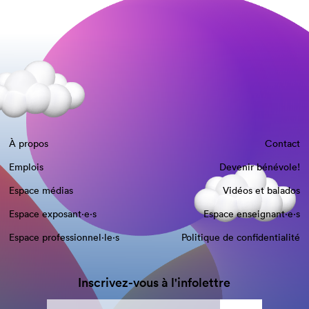
À propos
Contact
Emplois
Devenir bénévole!
Espace médias
Vidéos et balados
Espace exposant·e⋅s
Espace enseignant·e⋅s
Espace professionnel·le⋅s
Politique de confidentialité
Inscrivez-vous à l'infolettre