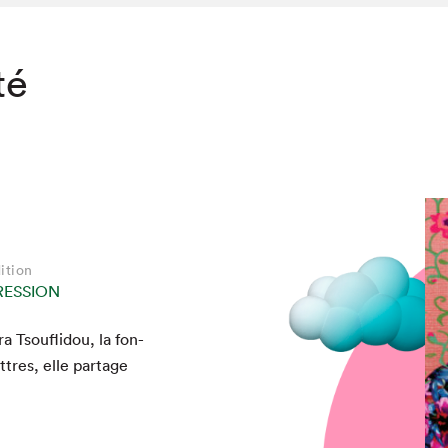
té
ition
RESSION
 Tsou­fli­dou, la fon­
t­tres, elle partage