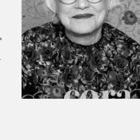
À propos du Salon
Liste des exposant·e·s
Liste des auteur·rice·s
s
­