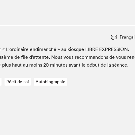
Espace ado | Lis-moi MTL
Espace des tout-petits
Espace Radio-Canada
La cabane à culture
Françai
La Maison des libraires
Le Salon dans ta classe
­er « L’or­di­naire endi­manché » au kiosque
LIBRE
EXPRES­SION
.
ys­tème de file d’at­tente. Nous vous recom­man­dons de vous ren
Liseur Public
é plus haut au moins
20
min­utes avant le début de la séance.
Matinées scolaires Hydro-Québec
Narra
Récit de soi
Autobiographie
Vitrine du Festival littéraire international Metropolis
bleu au SLM