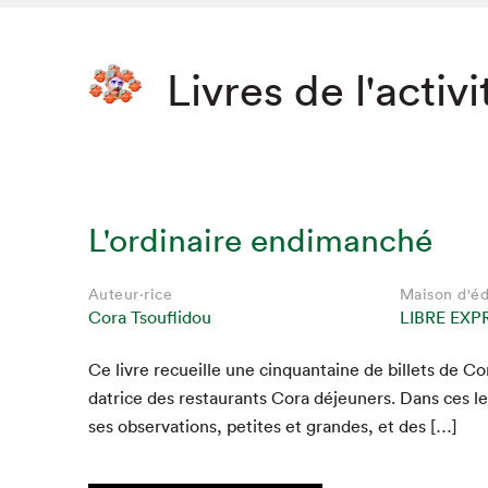
Livres de l'activi
L'ordinaire endimanché
Auteur·rice
Maison d'éd
Cora Tsouflidou
LIBRE EXP
Ce livre recueille une cinquan­taine de bil­lets de Cora
da­trice des restau­rants Cora déje­uners. Dans ces le
ses obser­va­tions, petites et grandes, et des […]