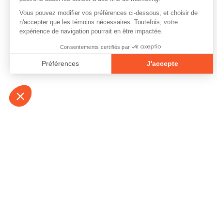
À propos
Contact
Emplois
Devenir bénévo
Espace médias
Vidéos et balad