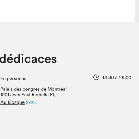
lais
Salon dans la ville et en ligne
 dédicaces
tion
Programmation dans la ville
colaires Hydro-Québec
Programmation en ligne
Vidéos et balados
17h30 à 19h00
En personne
xposant·e·s
Palais des congrès de Montréal
teur·rice·s
1001 Jean Paul Riopelle Pl,
Au kiosque
2725