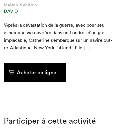
Maison d'édition
DAVID
“
Après la dévas­ta­tion de la guerre, avec pour seul
espoir une vie ouvrière dans un Lon­dres d’un gris
implaca­ble, Cather­ine s’em­bar­que sur un navire out­
re-Atlan­tique. New York l’at­tend ! Elle […]
Acheter en ligne
Participer à cette activité