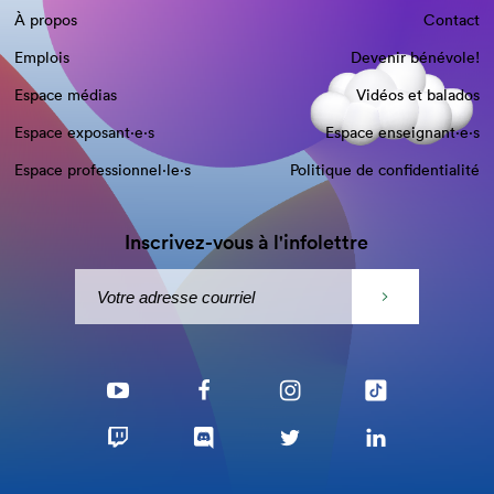
À propos
Contact
Emplois
Devenir bénévole!
Espace médias
Vidéos et balados
Espace exposant·e⋅s
Espace enseignant·e⋅s
Espace professionnel·le⋅s
Politique de confidentialité
Inscrivez-vous à l'infolettre