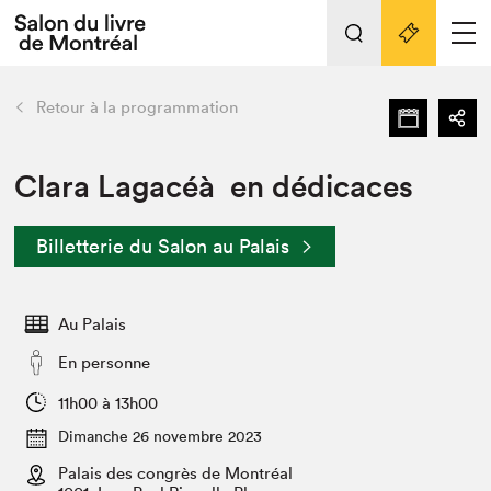
L'événement
Nos activités
retour
Retour à la programmation
Préparer sa visite au Salon
Liens pratiques
Clara Lagacéà en dédicaces
Préparer sa visite
Billetterie du Salon au Palais
Actualités
Salon au Palais
Au Palais
SLM PRO
Salon dans la ville et en ligne
En personne
Projets partenaires
11h00 à 13h00
Espace exposant⋅e⋅s
Dimanche 26 novembre 2023
Espace enseignant·e·s
Palais des congrès de Montréal