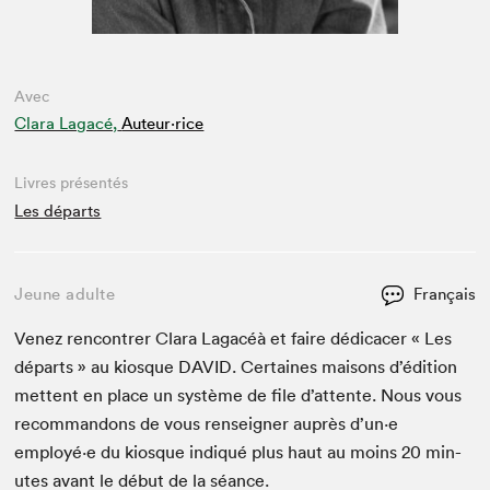
Avec
Clara Lagacé,
Auteur·rice
Livres présentés
Les départs
Jeune adulte
Français
Venez ren­con­tr­er Clara Lagacéà et faire dédi­cac­er « Les
départs » au kiosque
DAVID
. Cer­taines maisons d’édi­tion
met­tent en place un sys­tème de file d’at­tente. Nous vous
recom­man­dons de vous ren­seign­er auprès d’un·e
employé·e du kiosque indiqué plus haut au moins
20
min­
utes avant le début de la séance.