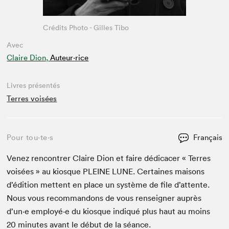
Crédits Photo - Gilles Tibo
Avec
Claire Dion,
Auteur·rice
Livres présentés
Terres voisées
Pour tou⋅te⋅s
Français
Venez ren­con­tr­er Claire Dion et faire dédi­cac­er « Ter­res
voisées » au kiosque
PLEINE
LUNE
. Cer­taines maisons
d’édi­tion met­tent en place un sys­tème de file d’at­tente.
Nous vous recom­man­dons de vous ren­seign­er auprès
d’un·e employé·e du kiosque indiqué plus haut au moins
20
min­utes avant le début de la séance.