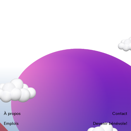
À propos
Contact
Emplois
Devenir bénévole!