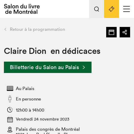
L'événement
Nos activités
retour
Retour à la programmation
Préparer sa visite au Salon
Liens pratiques
Claire Dion en dédicaces
Préparer sa visite
Billetterie du Salon au Palais
Actualités
Salon au Palais
Au Palais
SLM PRO
Salon dans la ville et en ligne
En personne
Projets partenaires
12h00 à 14h00
Espace exposant⋅e⋅s
Vendredi 24 novembre 2023
Espace enseignant·e·s
Palais des congrès de Montréal