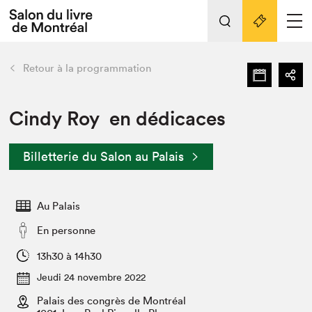
L'événement
Nos activités
retour
Retour à la programmation
Préparer sa visite au Salon
Liens pratiques
Cindy Roy en dédicaces
Préparer sa visite
Billetterie du Salon au Palais
Actualités
Salon au Palais
Au Palais
SLM PRO
Salon dans la ville et en ligne
En personne
Projets partenaires
13h30 à 14h30
Espace exposant⋅e⋅s
Jeudi 24 novembre 2022
Espace enseignant·e·s
Palais des congrès de Montréal