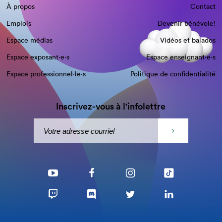
À propos
Contact
Emplois
Devenir bénévole!
Espace médias
Vidéos et balados
Espace exposant·e⋅s
Espace enseignant·e⋅s
Espace professionnel·le⋅s
Politique de confidentialité
Inscrivez-vous à l'infolettre