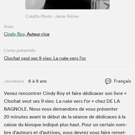
Crédits Photo - Janie Poirier
Avec
Cindy Roy,
Auteur·rice
Livres présentés
Clochat veut ses 9 vies: La ruée vers l'or
Jeunesse
6 à 9 ans
Français
Venez ren­con­tr­er Cindy Roy et faire dédi­cac­er son livre «
Clochat veut ses
9
vies: La ruée vers l’or » chez
DE
LA
BAG­NOLE
. Nous vous deman­dons de vous présen­ter
20
min­utes avant le début de la séance de dédi­caces à la
caisse du kiosque indiqué plus haut. Pour un cer­tain nom­
bre d’auteurs et d’autrices, vous devrez vous faire remet­