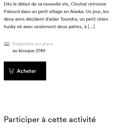
Dès le début de sa nou­velle vie, Clochat retrou­ve
Palourd dans un petit vil­lage en Alas­ka. Un jour, les
deux amis déci­dent d’aider Toundra, un petit chien
husky né avec seule­ment deux pattes, à […]
Disponible sur place
au kiosque
2749
Acheter
Participer à cette activité