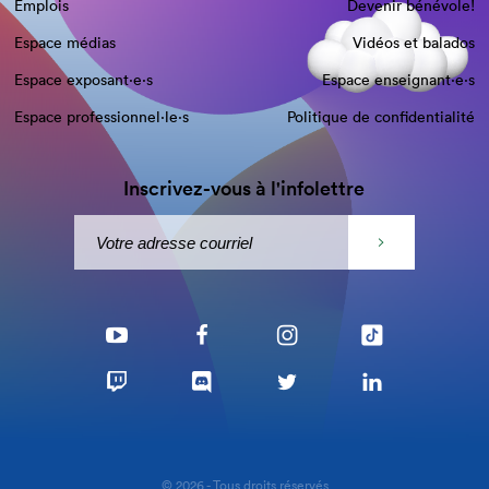
Emplois
Devenir bénévole!
Espace médias
Vidéos et balados
Espace exposant·e⋅s
Espace enseignant·e⋅s
Espace professionnel·le⋅s
Politique de confidentialité
Inscrivez-vous à l'infolettre
© 2026 - Tous droits réservés