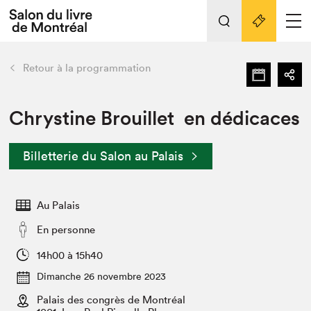
L'événement
Nos activités
retour
Retour à la programmation
Préparer sa visite au Salon
Liens pratiques
Chrystine Brouillet en dédicaces
Préparer sa visite
Billetterie du Salon au Palais
Actualités
Salon au Palais
Au Palais
SLM PRO
Salon dans la ville et en ligne
En personne
Projets partenaires
14h00 à 15h40
Espace exposant⋅e⋅s
Dimanche 26 novembre 2023
Espace enseignant·e·s
Palais des congrès de Montréal