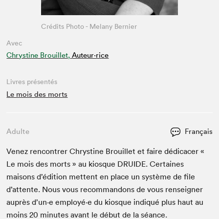
Crédits Photo - Melany Bernier
Avec
Chrystine Brouillet,
Auteur·rice
Livres présentés
Le mois des morts
Adulte
Français
Venez ren­con­tr­er Chrys­tine Brouil­let et faire dédi­cac­er «
Le mois des morts » au kiosque
DRUIDE
. Cer­taines
maisons d’édi­tion met­tent en place un sys­tème de file
d’at­tente. Nous vous recom­man­dons de vous ren­seign­er
auprès d’un·e employé·e du kiosque indiqué plus haut au
moins
20
min­utes avant le début de la séance.