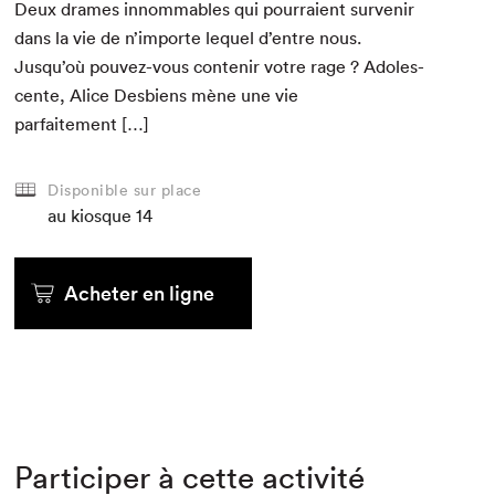
Deux drames innom­ma­bles qui pour­raient sur­venir
dans la vie de n’importe lequel d’entre nous.
Jusqu’où pou­vez-vous con­tenir votre rage ? Ado­les­
cente, Alice Des­bi­ens mène une vie
parfaitement […]
Disponible sur place
au kiosque
14
Acheter en ligne
Participer à cette activité