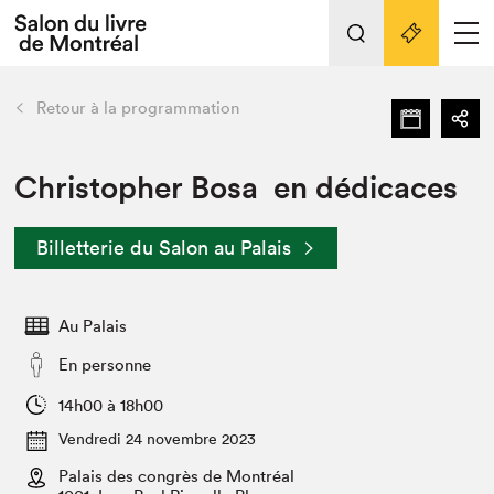
L'événement
Nos activités
retour
Retour à la programmation
Préparer sa visite au Salon
Liens pratiques
Christopher Bosa en dédicaces
Préparer sa visite
Billetterie du Salon au Palais
Actualités
Salon au Palais
Au Palais
SLM PRO
Salon dans la ville et en ligne
En personne
Projets partenaires
14h00 à 18h00
Espace exposant⋅e⋅s
Vendredi 24 novembre 2023
Espace enseignant·e·s
Palais des congrès de Montréal