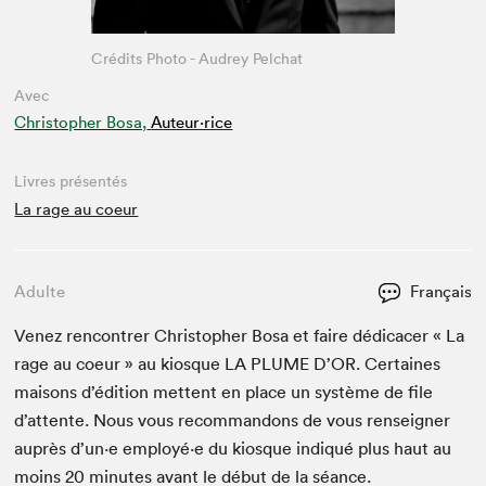
Crédits Photo - Audrey Pelchat
Avec
Christopher Bosa,
Auteur·rice
Livres présentés
La rage au coeur
Adulte
Français
Venez ren­con­tr­er Christo­pher Bosa et faire dédi­cac­er « La
rage au coeur » au kiosque
LA
PLUME
D’OR. Cer­taines
maisons d’édi­tion met­tent en place un sys­tème de file
d’at­tente. Nous vous recom­man­dons de vous ren­seign­er
auprès d’un·e employé·e du kiosque indiqué plus haut au
moins
20
min­utes avant le début de la séance.