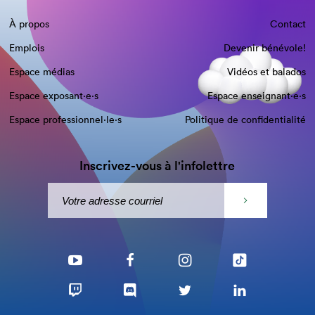
À propos
Contact
Emplois
Devenir bénévole!
Espace médias
Vidéos et balados
Espace exposant·e⋅s
Espace enseignant·e⋅s
Espace professionnel·le⋅s
Politique de confidentialité
Inscrivez-vous à l'infolettre