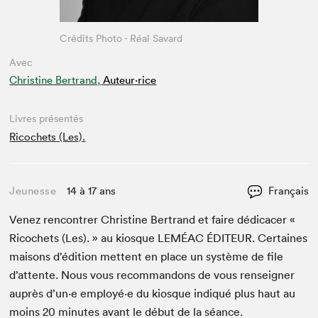
Crédits Photo - Réal Savard
Avec
Christine Bertrand,
Auteur·rice
Livres présentés
Ricochets (Les).
Jeunesse
14 à 17 ans
Français
Venez ren­con­tr­er Chris­tine Bertrand et faire dédi­cac­er «
Ric­o­chets (Les). » au kiosque
LEMÉAC
ÉDI­TEUR
. Cer­taines
maisons d’édi­tion met­tent en place un sys­tème de file
d’at­tente. Nous vous recom­man­dons de vous ren­seign­er
auprès d’un·e employé·e du kiosque indiqué plus haut au
moins
20
min­utes avant le début de la séance.