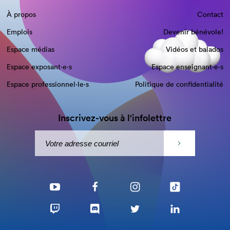
À propos
Contact
Emplois
Devenir bénévole!
Espace médias
Vidéos et balados
Espace exposant·e⋅s
Espace enseignant·e⋅s
Espace professionnel·le⋅s
Politique de confidentialité
Inscrivez-vous à l'infolettre