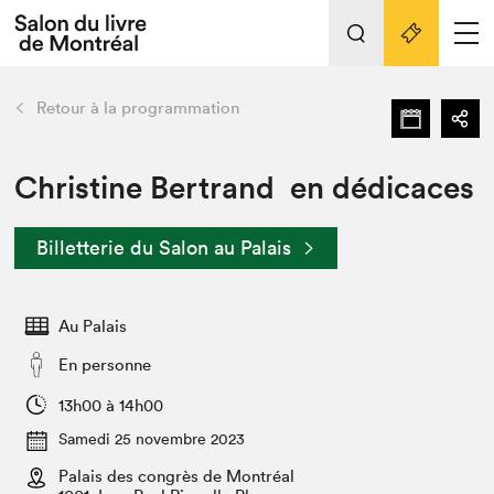
L'événement
Nos activités
retour
Retour à la programmation
Préparer sa visite au Salon
Liens pratiques
Christine Bertrand en dédicaces
Préparer sa visite
Billetterie du Salon au Palais
Actualités
Salon au Palais
Au Palais
SLM PRO
Salon dans la ville et en ligne
En personne
Projets partenaires
13h00 à 14h00
Espace exposant⋅e⋅s
Samedi 25 novembre 2023
Espace enseignant·e·s
Palais des congrès de Montréal