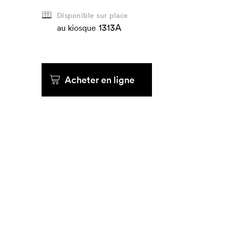
Disponible sur place
Que cher
1313A
au kiosque
Acheter en ligne