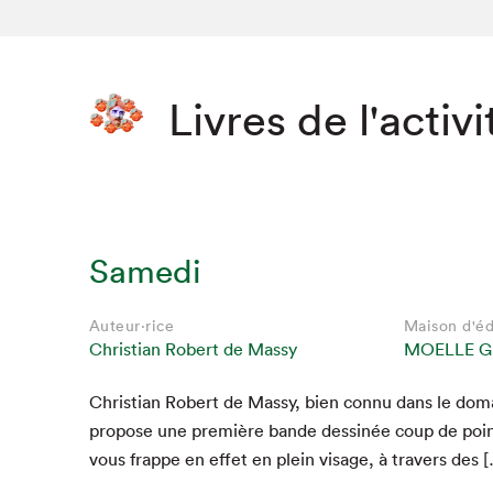
Livres de l'activi
Samedi
Auteur·rice
Maison d'éd
Christian Robert de Massy
MOELLE G
Chris­t­ian Robert de Massy, bien con­nu dans le domai
pro­pose une pre­mière bande dess­inée coup de poin
vous frappe en effet en plein vis­age, à tra­vers des 