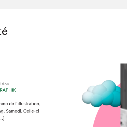
té
ition
RAPHIK
ne de l’illustration,
g, Same­di. Celle-ci
[…]