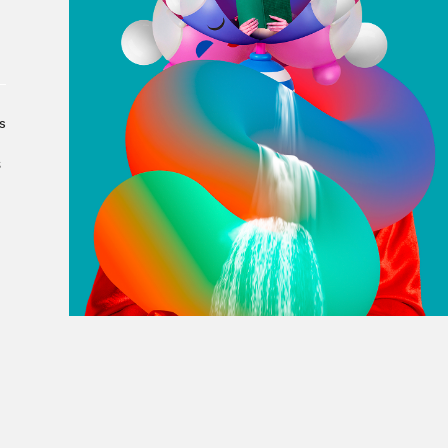
À propos du Salon
Liste des exposant·e·s
Liste des auteur·rice·s
s
s