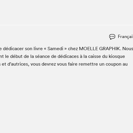
Espace ado | Lis-moi MTL
Espace des tout-petits
Espace Radio-Canada
La cabane à culture
Françai
La Maison des libraires
Le Salon dans ta classe
e dédi­cac­er son livre « Same­di » chez
MOELLE
GRAPHIK
. Nou
t le début de la séance de dédi­caces à la caisse du kiosque
Liseur Public
s et d’autrices, vous devrez vous faire remet­tre un coupon au
Matinées scolaires Hydro-Québec
Narra
Vitrine du Festival littéraire international Metropolis
bleu au SLM