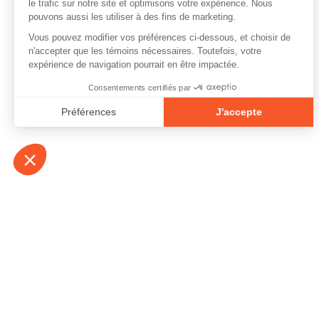
À propos
Contact
Emplois
Devenir bénévo
Espace médias
Vidéos et balad