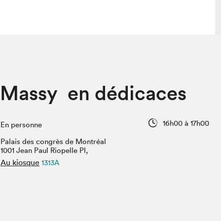
lais
Salon dans la ville et en ligne
e Massy en dédicaces
tion
Programmation dans la ville
colaires Hydro-Québec
Programmation en ligne
Vidéos et balados
16h00 à 17h00
En personne
xposant·e·s
Palais des congrès de Montréal
teur·rice·s
1001 Jean Paul Riopelle Pl,
Au kiosque
1313A