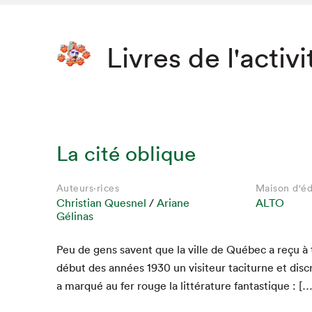
Livres de l'activi
La cité oblique
Auteurs·rices
Maison d'éd
Christian Quesnel
/
Ariane
ALTO
Gélinas
Peu de gens savent que la ville de Québec a reçu à t
début des années
1930
un vis­i­teur tac­i­turne et dis­
a mar­qué au fer rouge la lit­téra­ture fantastique : […