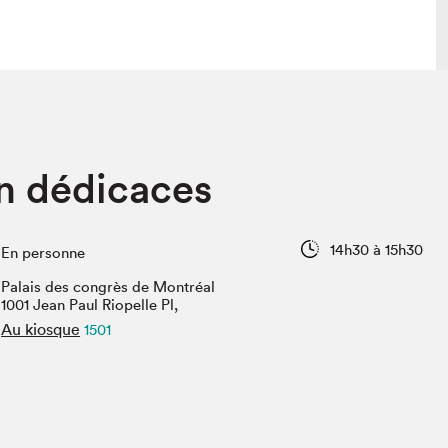
lais
Salon dans la ville et en ligne
n dédicaces
tion
Programmation dans la ville
colaires Hydro-Québec
Programmation en ligne
Vidéos et balados
14h30 à 15h30
En personne
xposant·e·s
Palais des congrès de Montréal
teur·rice·s
1001 Jean Paul Riopelle Pl,
Au kiosque
1501