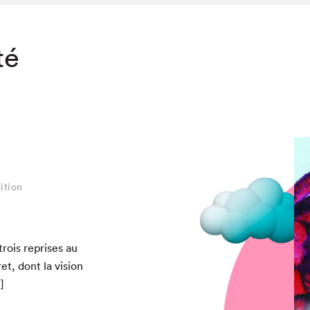
té
ition
rois repris­es au
cret, dont la vision
]