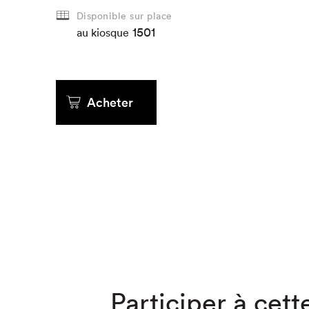
Disponible sur place
Que cher
1501
au kiosque
Acheter
Participer à cette