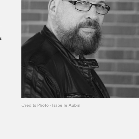
À propos du Salon
Liste des exposant·e·s
Liste des auteur·rice·s
s
Crédits Photo - Isabelle Aubin