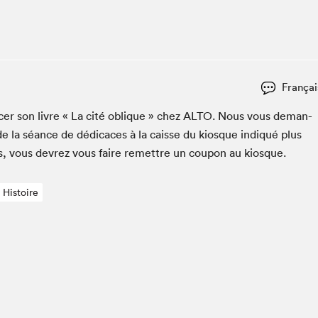
Espace ado | Lis-moi MTL
Espace des tout-petits
Espace Radio-Canada
La cabane à culture
Françai
La Maison des libraires
Le Salon dans ta classe
ac­er son livre « La cité oblique » chez
ALTO
. Nous vous deman­
e la séance de dédi­caces à la caisse du kiosque indiqué plus
Liseur Public
es, vous devrez vous faire remet­tre un coupon au kiosque.
Matinées scolaires Hydro-Québec
Narra
Histoire
Vitrine du Festival littéraire international Metropolis
bleu au SLM