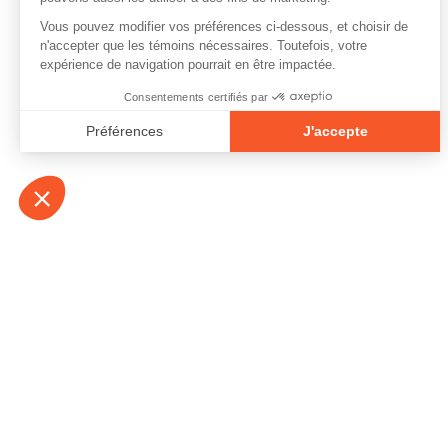
À propos
Contact
Emplois
Devenir bénévo
Espace médias
Vidéos et balad