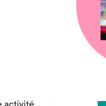
chez-vous?
 activité