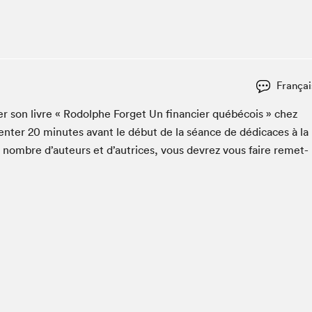
Espace ado | Lis-moi MTL
Espace des tout-petits
Espace Radio-Canada
La cabane à culture
Françai
La Maison des libraires
Le Salon dans ta classe
ac­er son livre « Rodolphe For­get Un financier québé­cois » chez
en­ter
20
min­utes avant le début de la séance de dédi­caces à la
Liseur Public
n nom­bre d’auteurs et d’autrices, vous devrez vous faire remet­
Matinées scolaires Hydro-Québec
Narra
Vitrine du Festival littéraire international Metropolis
bleu au SLM