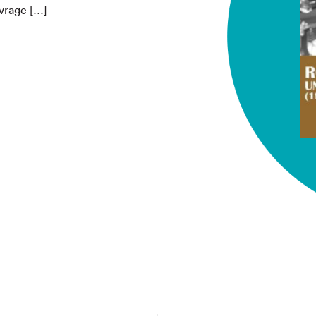
uvrage […]
chez-vous?