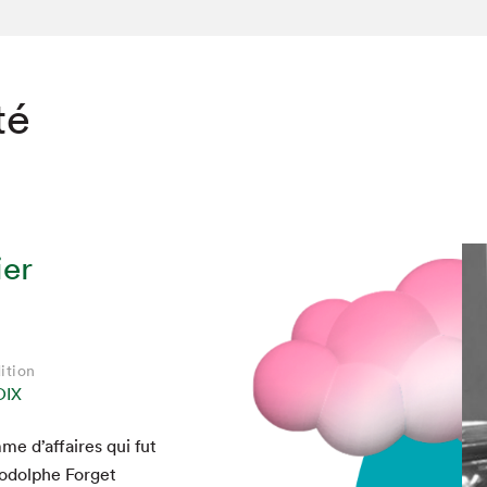
té
ier
ition
IX
me d’af­faires qui fut
Rodolphe For­get