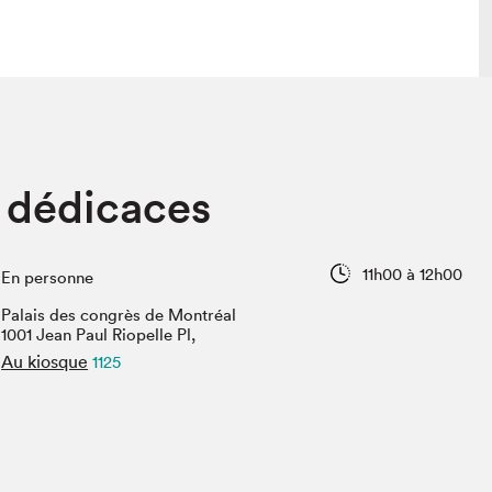
lais
Salon dans la ville et en ligne
 dédicaces
tion
Programmation dans la ville
colaires Hydro-Québec
Programmation en ligne
Vidéos et balados
11h00 à 12h00
En personne
xposant·e·s
Palais des congrès de Montréal
teur·rice·s
1001 Jean Paul Riopelle Pl,
Au kiosque
1125