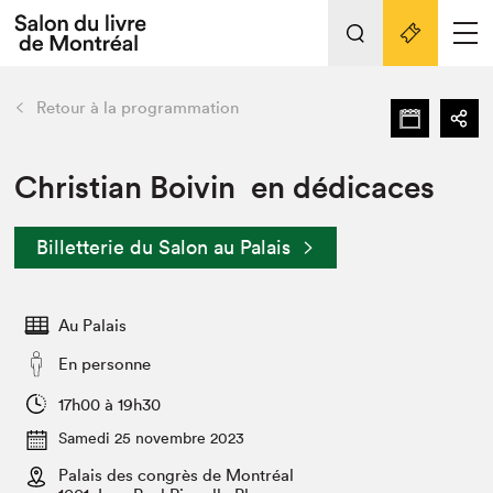
L'événement
Nos activités
retour
Retour à la programmation
Préparer sa visite au Salon
Liens pratiques
Christian Boivin en dédicaces
Préparer sa visite
Billetterie du Salon au Palais
Actualités
Salon au Palais
Au Palais
SLM PRO
Salon dans la ville et en ligne
En personne
Projets partenaires
17h00 à 19h30
Espace exposant⋅e⋅s
Samedi 25 novembre 2023
Espace enseignant·e·s
Palais des congrès de Montréal