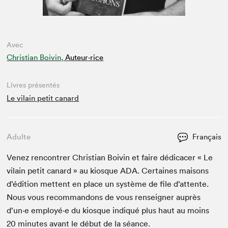
Avec
Christian Boivin,
Auteur·rice
Livres présentés
Le vilain petit canard
Adulte
Français
Venez ren­con­tr­er Chris­t­ian Boivin et faire dédi­cac­er « Le
vilain petit canard » au kiosque
ADA
. Cer­taines maisons
d’édi­tion met­tent en place un sys­tème de file d’at­tente.
Nous vous recom­man­dons de vous ren­seign­er auprès
d’un·e employé·e du kiosque indiqué plus haut au moins
20
min­utes avant le début de la séance.