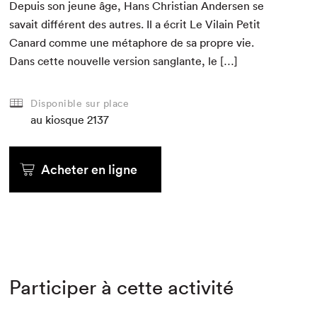
Depuis son jeune âge, Hans Chris­t­ian Ander­sen se
savait dif­férent des autres. Il a écrit Le Vilain Petit
Canard comme une métaphore de sa pro­pre vie.
Dans cette nou­velle ver­sion sanglante, le […]
Disponible sur place
au kiosque
2137
Acheter en ligne
Participer à cette activité