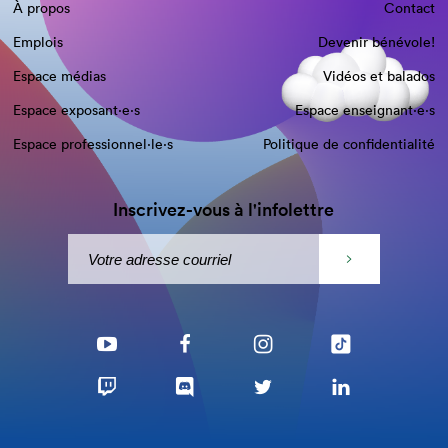
À propos
Contact
Emplois
Devenir bénévole!
Espace médias
Vidéos et balados
Espace exposant·e⋅s
Espace enseignant·e⋅s
Espace professionnel·le⋅s
Politique de confidentialité
Inscrivez-vous à l'infolettre