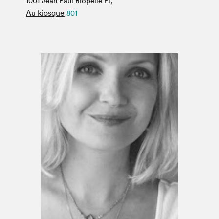
1001 Jean Paul Riopelle Pl,
Espace médias
Au kiosque
801