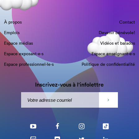
À propos
Contact
Emplois
Devenir bénévole!
Espace médias
Vidéos et balados
Espace exposant·e⋅s
Espace enseignant·e⋅s
Espace professionnel·le⋅s
Politique de confidentialité
Inscrivez-vous à l'infolettre