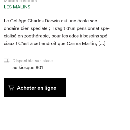
Maison d'édition
LES MALINS
Le Col­lège Charles Dar­win est une école sec­
ondaire bien spé­ciale ; il s’agit d’un pen­sion­nat spé­
cial­isé en zoothérapie, pour les ados à besoins spé­
ci­aux ! C’est à cet endroit que Car­ma Martin, […]
Disponible sur place
au kiosque
801
Acheter en ligne