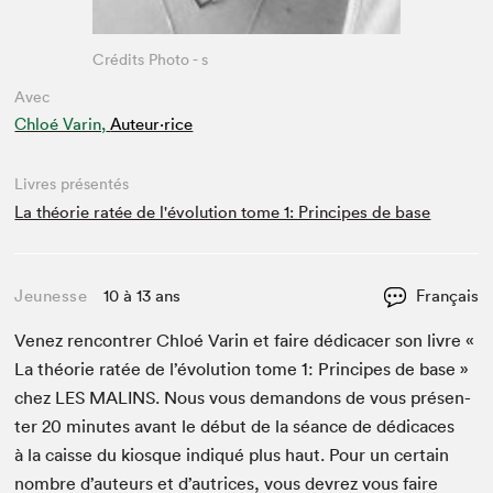
Crédits Photo - s
Avec
Chloé Varin,
Auteur·rice
Livres présentés
La théorie ratée de l'évolution tome 1: Principes de base
Jeunesse
10 à 13 ans
Français
Venez ren­con­tr­er Chloé Varin et faire dédi­cac­er son livre «
La théorie ratée de l’évo­lu­tion tome
1
: Principes de base »
chez
LES
MALINS
. Nous vous deman­dons de vous présen­
ter
20
min­utes avant le début de la séance de dédi­caces
à la caisse du kiosque indiqué plus haut. Pour un cer­tain
nom­bre d’auteurs et d’autrices, vous devrez vous faire