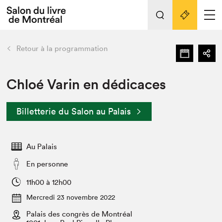
L'événement
Nos activités
retour
Retour à la programmation
Préparer sa visite au Salon
Liens pratiques
Chloé Varin en dédicaces
Préparer sa visite
Billetterie du Salon au Palais
Actualités
Salon au Palais
Au Palais
SLM PRO
Salon dans la ville et en ligne
En personne
Projets partenaires
11h00 à 12h00
Espace exposant⋅e⋅s
Mercredi 23 novembre 2022
Espace enseignant·e·s
Palais des congrès de Montréal