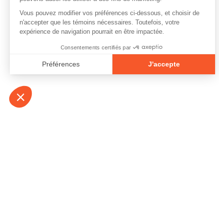
À propos
Contact
Emplois
Devenir bénévo
Espace médias
Vidéos et balad