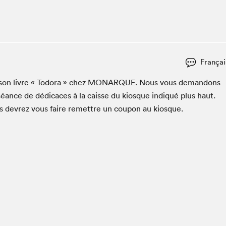
Espace ado | Lis-moi MTL
Espace des tout-petits
Espace Radio-Canada
La cabane à culture
Françai
La Maison des libraires
Le Salon dans ta classe
 son livre « Todo­ra » chez
MONAR­QUE
. Nous vous deman­dons
séance de dédi­caces à la caisse du kiosque indiqué plus haut.
Liseur Public
us devrez vous faire remet­tre un coupon au kiosque.
Matinées scolaires Hydro-Québec
Narra
Vitrine du Festival littéraire international Metropolis
bleu au SLM