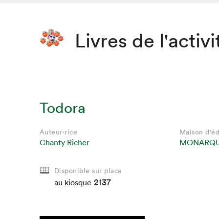
Livres de l'activi
Todora
Auteur·rice
Maison d'éd
Chanty Richer
MONARQ
Disponible sur place
2137
au kiosque