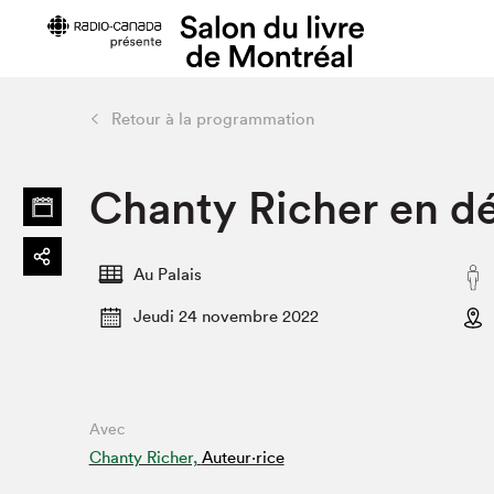
Retour à la programmation
Préparer sa visite
Salon au Pa
Chanty Richer en d
Horaires et tarifs
Programma
Plan du Salon
Matinées s
Se rendre au Salon
SLM PRO
Au Palais
Accessibilité
Liste des e
Jeudi 24 novembre 2022
Restauration
Liste des au
Code de conduite
Avec
Projets partenaires
Chanty Richer,
Auteur·rice