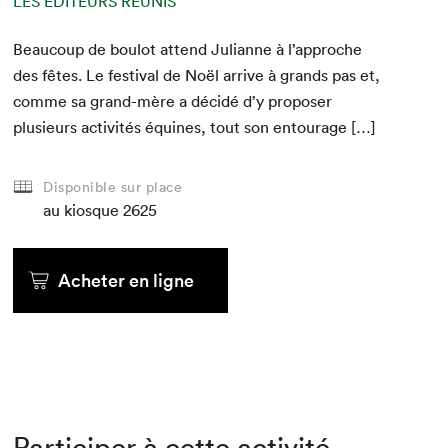
LES ÉDITEURS RÉUNIS
Beau­coup de boulot attend Julianne à l’approche
des fêtes. Le fes­ti­val de Noël arrive à grands pas et,
comme sa grand-mère a décidé d’y pro­pos­er
plusieurs activ­ités équines, tout son entourage […]
Disponible sur place
au kiosque
2625
Acheter en ligne
Participer à cette activité