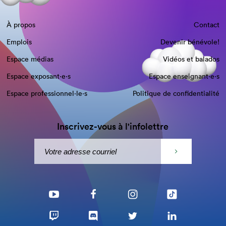
À propos
Contact
Emplois
Devenir bénévole!
Espace médias
Vidéos et balados
Espace exposant·e⋅s
Espace enseignant·e⋅s
Espace professionnel·le⋅s
Politique de confidentialité
Inscrivez-vous à l'infolettre