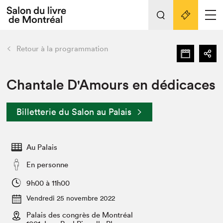
L'événement
Nos activités
retour
Retour à la programmation
Préparer sa visite au Salon
Liens pratiques
Chantale D'Amours en dédicaces
Préparer sa visite
Billetterie du Salon au Palais
Actualités
Salon au Palais
Au Palais
SLM PRO
Salon dans la ville et en ligne
En personne
Projets partenaires
9h00 à 11h00
Espace exposant⋅e⋅s
Vendredi 25 novembre 2022
Espace enseignant·e·s
Palais des congrès de Montréal