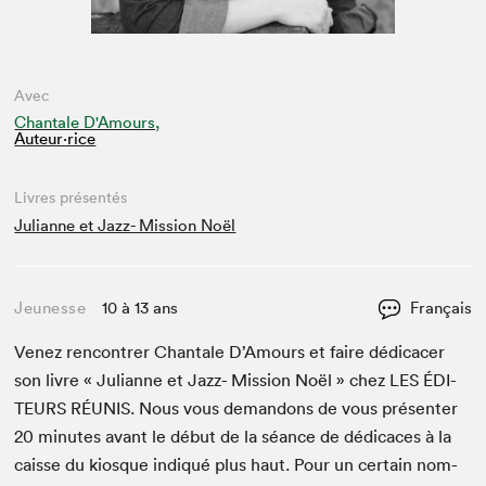
Avec
Chantale D'Amours,
Auteur·rice
Livres présentés
Julianne et Jazz- Mission Noël
Jeunesse
10 à 13 ans
Français
Venez ren­con­tr­er Chan­tale D’Amours et faire dédi­cac­er
son livre « Julianne et Jazz- Mis­sion Noël » chez
LES
ÉDI­
TEURS
RÉU­NIS
. Nous vous deman­dons de vous présen­ter
20
min­utes avant le début de la séance de dédi­caces à la
caisse du kiosque indiqué plus haut. Pour un cer­tain nom­