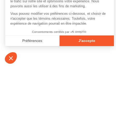
À propos
Contact
Emplois
Devenir bénévo
Espace médias
Vidéos et balad