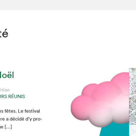
té
Noël
ition
URS RÉUNIS
fêtes. Le fes­ti­val
e a décidé d’y pro­
ge […]