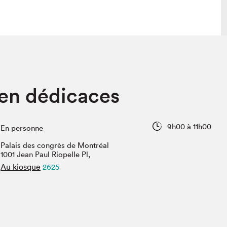
lais
Salon dans la ville et en ligne
en dédicaces
tion
Programmation dans la ville
colaires Hydro-Québec
Programmation en ligne
Vidéos et balados
9h00 à 11h00
En personne
xposant·e·s
Palais des congrès de Montréal
teur·rice·s
1001 Jean Paul Riopelle Pl,
Au kiosque
2625