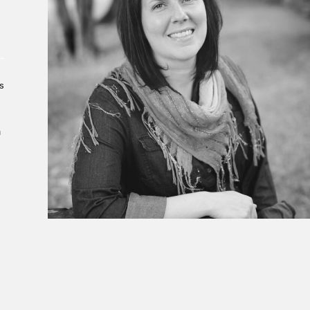
À propos du Salon
Liste des exposant·e·s
Liste des auteur·rice·s
s
a