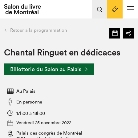
L'événement
Nos activités
retour
Retour à la programmation
Préparer sa visite au Salon
Liens pratiques
Chantal Ringuet en dédicaces
Préparer sa visite
Billetterie du Salon au Palais
Actualités
Salon au Palais
Au Palais
SLM PRO
Salon dans la ville et en ligne
En personne
Projets partenaires
17h00 à 18h00
Espace exposant⋅e⋅s
Vendredi 25 novembre 2022
Espace enseignant·e·s
Palais des congrès de Montréal