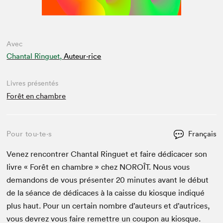
Avec
Chantal Ringuet,
Auteur·rice
Livres présentés
Forêt en chambre
Pour tou⋅te⋅s
Français
Venez ren­con­tr­er Chan­tal Ringuet et faire dédi­cac­er son
livre « Forêt en cham­bre » chez
NOROÎT
. Nous vous
deman­dons de vous présen­ter
20
min­utes avant le début
de la séance de dédi­caces à la caisse du kiosque indiqué
plus haut. Pour un cer­tain nom­bre d’auteurs et d’autrices,
vous devrez vous faire remet­tre un coupon au kiosque.