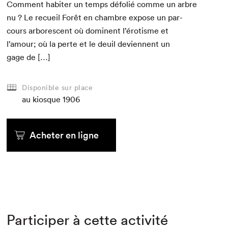
Com­ment habiter un temps défolié comme un arbre
nu ? Le recueil Forêt en cham­bre expose un par­
cours arbores­cent où domi­nent l’érotisme et
l’amour; où la perte et le deuil devi­en­nent un
gage de […]
Disponible sur place
au kiosque
1906
Acheter en ligne
Participer à cette activité