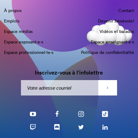
À propos
Contact
Emplois
Devenir bénévole!
Espace médias
Vidéos et balados
Espace exposant·e⋅s
Espace enseignant·e⋅s
Espace professionnel·le⋅s
Politique de confidentialité
Inscrivez-vous à l'infolettre