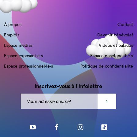
À propos
Contact
Emplois
Devenir bénévole!
Espace médias
Vidéos et balados
Espace exposant·e⋅s
Espace enseignant·e⋅s
Espace professionnel·le⋅s
Politique de confidentialité
Inscrivez-vous à l'infolettre