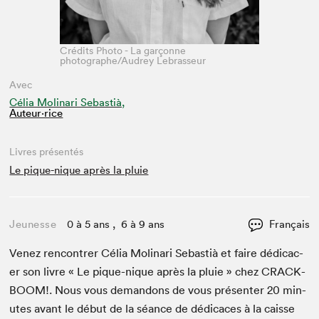
Crédits Photo - La garçonne
photographe/Audrey Lebrasseur
Avec
Célia Molinari Sebastià,
Auteur·rice
Livres présentés
Le pique-nique après la pluie
Jeunesse
0 à 5 ans , 6 à 9 ans
Français
Venez ren­con­tr­er Célia Moli­nari Sebastià et faire dédi­cac­
er son livre « Le pique-nique après la pluie » chez
CRACK­
BOOM
!. Nous vous deman­dons de vous présen­ter
20
min­
utes avant le début de la séance de dédi­caces à la caisse