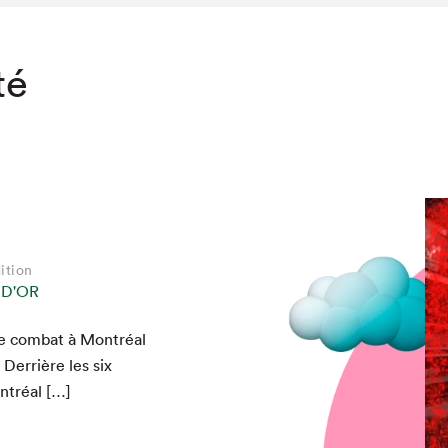
té
ition
 D'OR
de com­bat à Mon­tréal
chez-vous?
Der­rière les six
ntréal […]