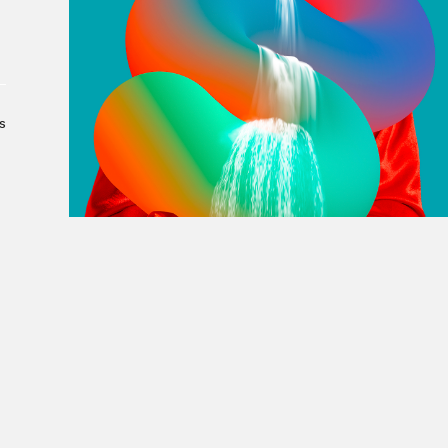
À propos du Salon
Liste des exposant·e·s
Liste des auteur·rice·s
s