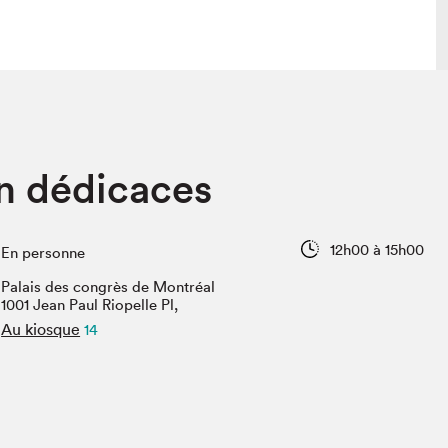
lais
Salon dans la ville et en ligne
n dédicaces
tion
Programmation dans la ville
colaires Hydro-Québec
Programmation en ligne
Vidéos et balados
12h00 à 15h00
En personne
xposant·e·s
Palais des congrès de Montréal
teur·rice·s
1001 Jean Paul Riopelle Pl,
Au kiosque
14