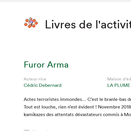
Livres de l'activi
Furor Arma
Auteur·rice
Maison d'éd
Cédric Debernard
LA PLUME
Actes ter­ror­istes immon­des… C’est le bran­le-bas 
Que cher
Tout est louche, rien n’est évi­dent ! Novem­bre
2018
kamikazes des atten­tats dévas­ta­teurs com­mis à Mo