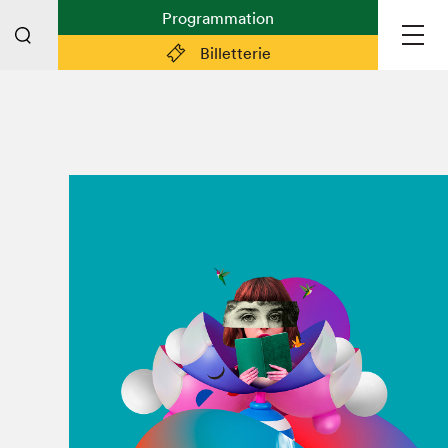
Programmation
Billetterie
Liens pratiques
Plan du Salon
Préparer sa visite
Partenaires
Espace médias
Espace exposant·e·s
Espace enseignant·e·s
Espace participant⋅e⋅s
Espace Salon dans la ville
Espace bénévoles
Devenir bénévole