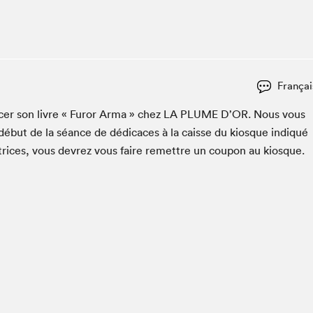
Espace ado | Lis-moi MTL
Espace des tout-petits
Espace Radio-Canada
La cabane à culture
Françai
La Maison des libraires
Le Salon dans ta classe
c­er son livre « Furor Arma » chez
LA
PLUME
D’OR. Nous vous
début de la séance de dédi­caces à la caisse du kiosque indiqué
Liseur Public
utrices, vous devrez vous faire remet­tre un coupon au kiosque.
Matinées scolaires Hydro-Québec
Narra
Vitrine du Festival littéraire international Metropolis
bleu au SLM