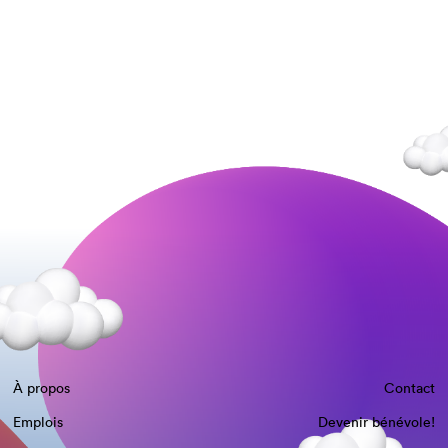
À propos
Contact
Emplois
Devenir bénévole!