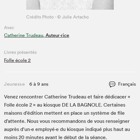
Crédits Photo - © Julie Artacho
Avec
Catherine Trudeau,
Auteur·rice
Livres présentés
Folle école 2
Jeunesse
6 à 9 ans
Français
Venez ren­con­tr­er Cather­ine Trudeau et faire dédi­cac­er «
Folle école
2
» au kiosque
DE
LA
BAG­NOLE
. Cer­taines
maisons d’édi­tion met­tent en place un sys­tème de file
d’at­tente. Nous vous recom­man­dons de vous ren­seign­er
auprès d’un·e employé·e du kiosque indiqué plus haut au
moins
20
min­utes avant le début de la séance.