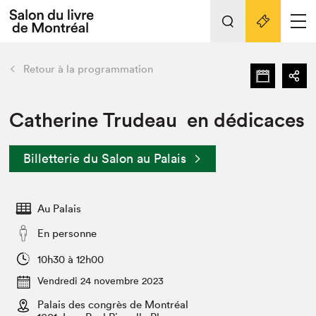
L'événement
Nos activités
retour
Retour à la programmation
Préparer sa visite au Salon
Liens pratiques
Catherine Trudeau en dédicaces
Préparer sa visite
Billetterie du Salon au Palais
Actualités
Salon au Palais
Au Palais
SLM PRO
Salon dans la ville et en ligne
En personne
Projets partenaires
10h30 à 12h00
Espace exposant⋅e⋅s
Vendredi 24 novembre 2023
Espace enseignant·e·s
Palais des congrès de Montréal