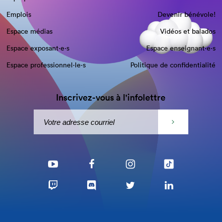
Emplois
Devenir bénévole!
Espace médias
Vidéos et balados
Espace exposant·e⋅s
Espace enseignant·e⋅s
Espace professionnel·le⋅s
Politique de confidentialité
Inscrivez-vous à l'infolettre