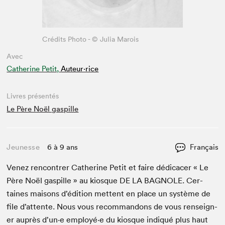
Crédits Photo - © Julia Marois
Avec
Catherine Petit,
Auteur·rice
Livres présentés
Le Père Noël gaspille
Jeunesse
6 à 9 ans
Français
Venez ren­con­tr­er Cather­ine Petit et faire dédi­cac­er « Le
Père Noël gaspille » au kiosque
DE
LA
BAG­NOLE
. Cer­
taines maisons d’édi­tion met­tent en place un sys­tème de
file d’at­tente. Nous vous recom­man­dons de vous ren­seign­
er auprès d’un·e employé·e du kiosque indiqué plus haut