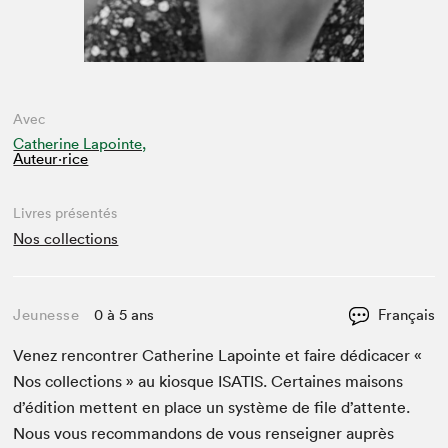
Avec
Catherine Lapointe,
Auteur·rice
Livres présentés
Nos collections
Jeunesse
0 à 5 ans
Français
Venez ren­con­tr­er Cather­ine Lapointe et faire dédi­cac­er «
Nos col­lec­tions » au kiosque
ISATIS
. Cer­taines maisons
d’édi­tion met­tent en place un sys­tème de file d’at­tente.
Nous vous recom­man­dons de vous ren­seign­er auprès