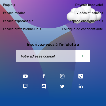
Emplois
Devenir bénévole!
Espace médias
Vidéos et balados
Espace exposant·e⋅s
Espace enseignant·e⋅s
Espace professionnel·le⋅s
Politique de confidentialité
Inscrivez-vous à l'infolettre