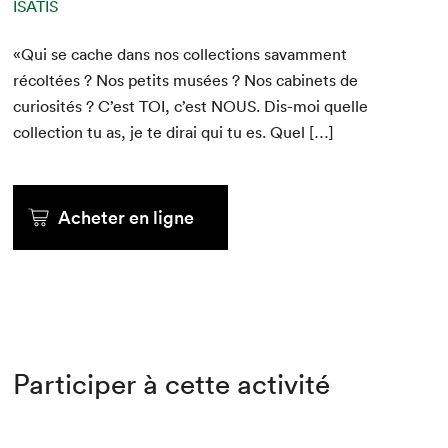
ISATIS
«Qui se cache dans nos col­lec­tions savam­ment
récoltées ? Nos petits musées ? Nos cab­i­nets de
curiosités ? C’est
TOI
, c’est
NOUS
. Dis-moi quelle
col­lec­tion tu as, je te dirai qui tu es. Quel […]
Acheter en ligne
Participer à cette activité