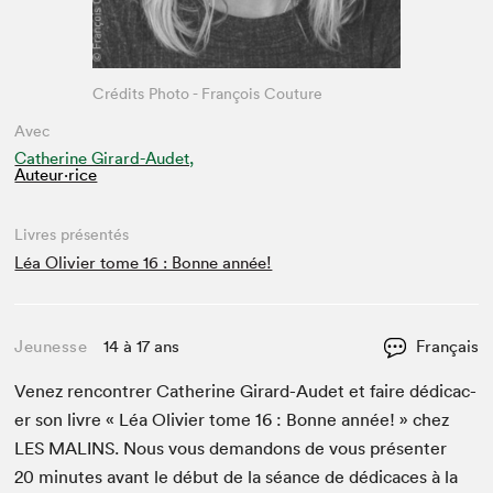
Crédits Photo - François Couture
Avec
Catherine Girard-Audet,
Auteur·rice
Livres présentés
Léa Olivier tome 16 : Bonne année!
Jeunesse
14 à 17 ans
Français
Venez ren­con­tr­er Cather­ine Girard-Audet et faire dédi­cac­
er son livre « Léa Olivi­er tome
16
: Bonne année! » chez
LES
MALINS
. Nous vous deman­dons de vous présen­ter
20
min­utes avant le début de la séance de dédi­caces à la