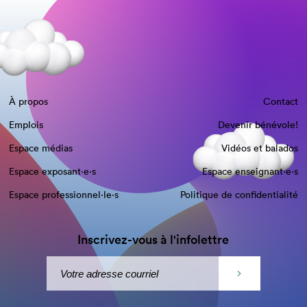
À propos
Contact
Emplois
Devenir bénévole!
Espace médias
Vidéos et balados
Espace exposant·e⋅s
Espace enseignant·e⋅s
Espace professionnel·le⋅s
Politique de confidentialité
Inscrivez-vous à l'infolettre