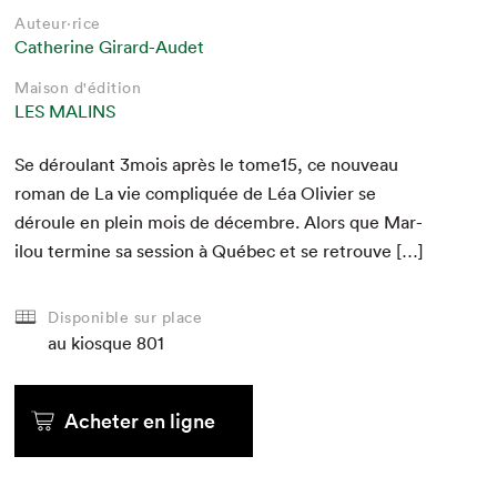
Auteur·rice
Catherine Girard-Audet
Maison d'édition
LES MALINS
Se déroulant
3
mois après le tome
15
, ce nou­veau
roman de La vie com­pliquée de Léa Olivi­er se
déroule en plein mois de décem­bre. Alors que Mar­
ilou ter­mine sa ses­sion à Québec et se retrouve […]
Disponible sur place
au kiosque
801
Acheter en ligne