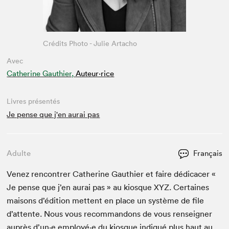
Crédits Photo - Julie Artacho
Avec
Catherine Gauthier,
Auteur·rice
Livres présentés
Je pense que j'en aurai pas
Adulte
Français
Venez ren­con­tr­er Cather­ine Gau­thi­er et faire dédi­cac­er «
Je pense que j’en aurai pas » au kiosque
XYZ
. Cer­taines
maisons d’édi­tion met­tent en place un sys­tème de file
d’at­tente. Nous vous recom­man­dons de vous ren­seign­er
auprès d’un·e employé·e du kiosque indiqué plus haut au