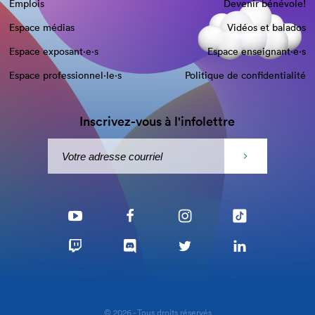
Emplois
Devenir bénévole!
Espace médias
Vidéos et balados
Espace exposant·e⋅s
Espace enseignant·e⋅s
Espace professionnel·le⋅s
Politique de confidentialité
Inscrivez-vous à l'infolettre
© 2026 - Tous droits réservés