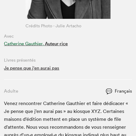
Crédits Photo - Julie Artacho
Avec
Catherine Gauthier,
Auteur·rice
Livres présentés
Je pense que j'en aurai pas
Adulte
Français
Venez ren­con­tr­er Cather­ine Gau­thi­er et faire dédi­cac­er «
Je pense que j’en aurai pas » au kiosque
XYZ
. Cer­taines
maisons d’édi­tion met­tent en place un sys­tème de file
d’at­tente. Nous vous recom­man­dons de vous ren­seign­er
auprès d’un·e employé·e du kiosque indiqué plus haut au