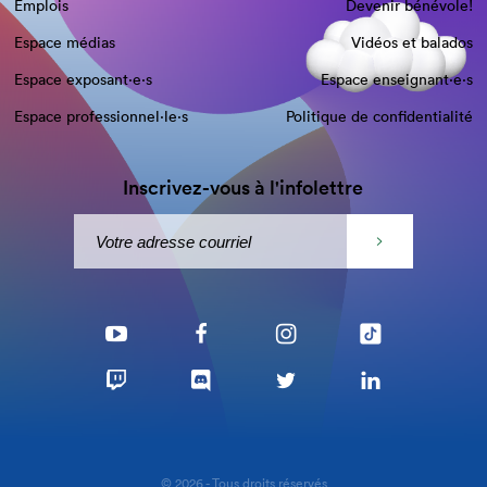
Emplois
Devenir bénévole!
Espace médias
Vidéos et balados
Espace exposant·e⋅s
Espace enseignant·e⋅s
Espace professionnel·le⋅s
Politique de confidentialité
Inscrivez-vous à l'infolettre
© 2026 - Tous droits réservés