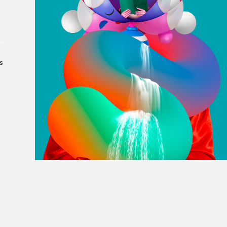
À propos du Salon
Liste des exposant·e·s
Liste des auteur·rice·s
s