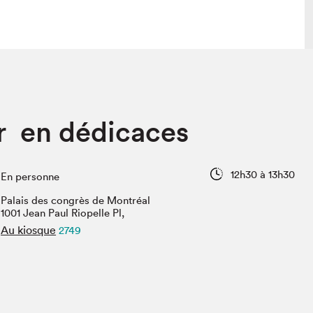
lais
Salon dans la ville et en ligne
r en dédicaces
tion
Programmation dans la ville
colaires Hydro-Québec
Programmation en ligne
Vidéos et balados
12h30 à 13h30
En personne
xposant·e·s
Palais des congrès de Montréal
teur·rice·s
1001 Jean Paul Riopelle Pl,
Au kiosque
2749