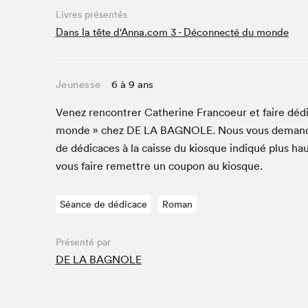
Café La Presse
Livres présentés
Espace Côte-des-Neiges
Dans la tête d'Anna.com 3 - Déconnecté du monde
Espace jeunesse présenté par Desjardins
Espace Zines
Jeunesse
6 à 9 ans
La lecture en cadeau
Le grand jeu de lecture à voix haute du Salon du livre
Venez ren­con­tr­er Cather­ine Fran­coeur et faire déd
de Montréal
monde » chez
DE
LA
BAG­NOLE
. Nous vous deman­
Lettres québécoises au Salon
de dédi­caces à la caisse du kiosque indiqué plus hau
Louisiane enracinée et branchée
vous faire remet­tre un coupon au kiosque.
Mur des illustrateur·rice·s
SLM PRO
Séance de dédicace
Roman
Zone Manga
Présenté par
DE LA BAGNOLE