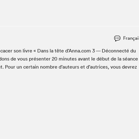
Espace ado | Lis-moi MTL
Espace des tout-petits
Espace Radio-Canada
La cabane à culture
Françai
La Maison des libraires
Le Salon dans ta classe
i­cac­er son livre « Dans la tête d’Anna.com
3
— Décon­nec­té du
dons de vous présen­ter
20
min­utes avant le début de la séance
Liseur Public
t. Pour un cer­tain nom­bre d’auteurs et d’autrices, vous devrez
Matinées scolaires Hydro-Québec
Narra
Vitrine du Festival littéraire international Metropolis
bleu au SLM