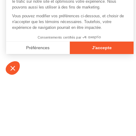
À propos
Contact
Emplois
Devenir bénévo
Espace médias
Vidéos et balad