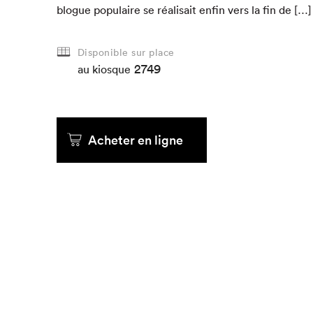
blogue pop­u­laire se réal­i­sait enfin vers la fin de […]
Que cher
Disponible sur place
2749
au kiosque
Acheter en ligne