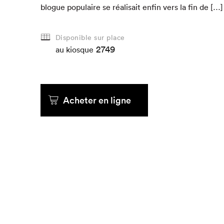
blogue pop­u­laire se réal­i­sait enfin vers la fin de […]
Que cher
Disponible sur place
2749
au kiosque
Acheter en ligne