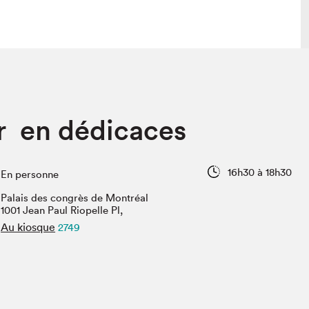
lais
Salon dans la ville et en ligne
r en dédicaces
tion
Programmation dans la ville
colaires Hydro-Québec
Programmation en ligne
Vidéos et balados
16h30 à 18h30
En personne
xposant·e·s
Palais des congrès de Montréal
teur·rice·s
1001 Jean Paul Riopelle Pl,
Au kiosque
2749