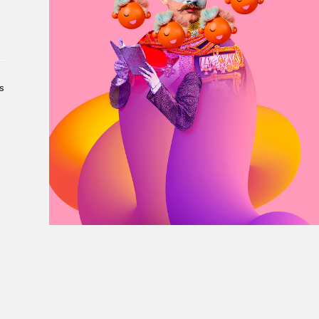
À propos du Salon
Liste des exposant·e·s
Liste des auteur·rice·s
s