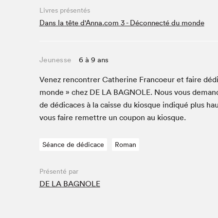
Café La Presse
Livres présentés
Espace Côte-des-Neiges
Dans la tête d'Anna.com 3 - Déconnecté du monde
Espace jeunesse présenté par Desjardins
Espace Zines
Jeunesse
6 à 9 ans
La lecture en cadeau
Le grand jeu de lecture à voix haute du Salon du livre
Venez ren­con­tr­er Cather­ine Fran­coeur et faire déd
de Montréal
monde » chez
DE
LA
BAG­NOLE
. Nous vous deman­
Lettres québécoises au Salon
de dédi­caces à la caisse du kiosque indiqué plus hau
Louisiane enracinée et branchée
vous faire remet­tre un coupon au kiosque.
Mur des illustrateur·rice·s
SLM PRO
Séance de dédicace
Roman
Zone Manga
Présenté par
DE LA BAGNOLE