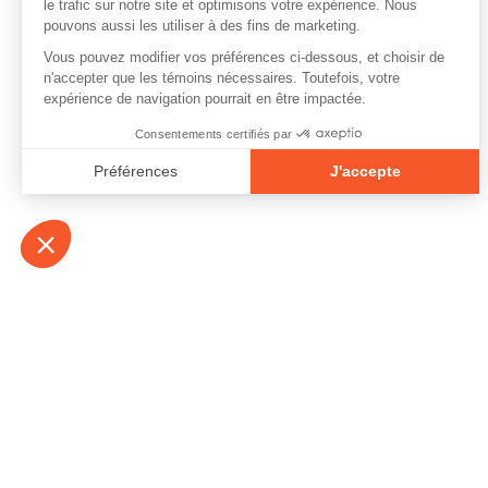
À propos
Contact
Emplois
Devenir bénévo
Espace médias
Vidéos et balad