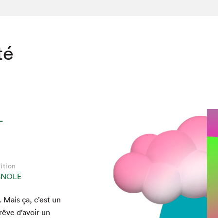
té
-
ition
GNOLE
. Mais ça, c’est un
rêve d’avoir un