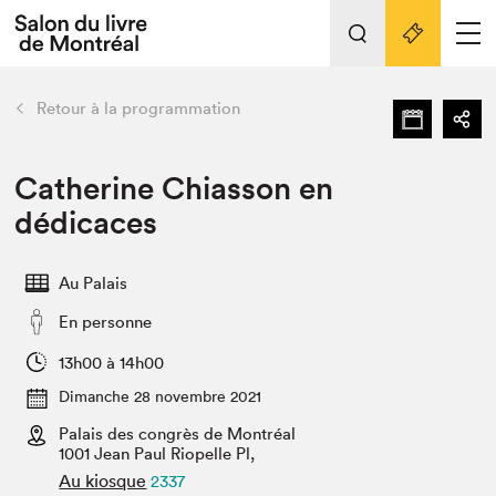
L'événement
Nos activités
retour
Retour à la programmation
Préparer sa visite au Salon
Liens pratiques
Catherine Chiasson en
dédicaces
Préparer sa visite
Actualités
Au Palais
Salon au Palais
En personne
SLM PRO
Salon dans la ville et en ligne
13h00 à 14h00
Dimanche 28 novembre 2021
Projets partenaires
Espace exposant⋅e⋅s
Palais des congrès de Montréal
1001 Jean Paul Riopelle Pl,
Espace enseignant·e·s
Au kiosque
2337