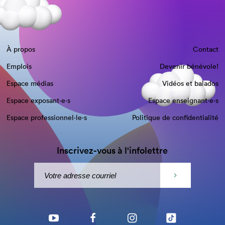
À propos
Contact
Emplois
Devenir bénévole!
Espace médias
Vidéos et balados
Espace exposant·e⋅s
Espace enseignant·e⋅s
Espace professionnel·le⋅s
Politique de confidentialité
Inscrivez-vous à l'infolettre