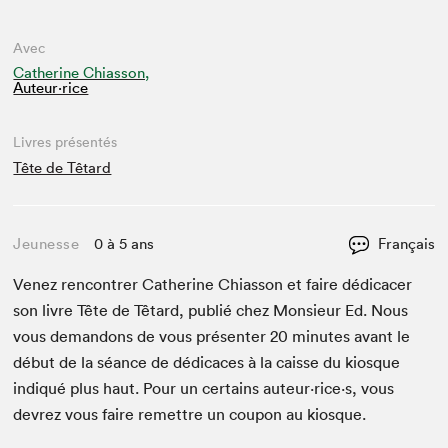
Avec
Catherine Chiasson,
Auteur·rice
Livres présentés
Tête de Têtard
Jeunesse
0 à 5 ans
Français
Venez ren­con­tr­er Cather­ine Chi­as­son et faire dédi­cac­er
son livre Tête de Têtard, pub­lié chez Mon­sieur Ed. Nous
vous deman­dons de vous présen­ter
20
min­utes avant le
début de la séance de dédi­caces à la caisse du kiosque
indiqué plus haut. Pour un cer­tains auteur·rice·s, vous
devrez vous faire remet­tre un coupon au kiosque.