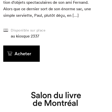
tion d’objets spec­tac­u­laires de son ami Fer­nand.
Alors que ce dernier sort de son énorme sac, une
sim­ple servi­ette, Paul, plutôt déçu, en […]
Disponible sur place
au kiosque
2337
Acheter
Que cherchez-vous?