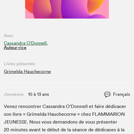
Avec
Cassandra O'Donnell,
Auteur·rice
Livres présentés
Grimelda Hauchecorne
Jeunesse
10 à 13 ans
Français
Venez ren­con­tr­er Cas­san­dra O’Don­nell et faire dédi­cac­er
son livre « Grimel­da Hauchecorne » chez
FLAM­MAR­I­ON
JEUNESSE
. Nous vous deman­dons de vous présen­ter
20
min­utes avant le début de la séance de dédi­caces à la