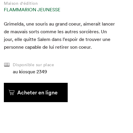
Maison d'édition
FLAMMARION JEUNESSE
Grimel­da, une souris au grand coeur, aimerait lancer
de mau­vais sorts comme les autres sor­cières. Un
jour, elle quitte Salem dans l’e­spoir de trou­ver une
per­son­ne capa­ble de lui retir­er son coeur.
Disponible sur place
au kiosque
2349
Acheter en ligne