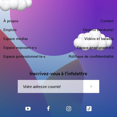
À propos
Contact
Emplois
Devenir bénévole!
Espace médias
Vidéos et balados
Espace exposant·e⋅s
Espace enseignant·e⋅s
Espace professionnel·le⋅s
Politique de confidentialité
Inscrivez-vous à l'infolettre